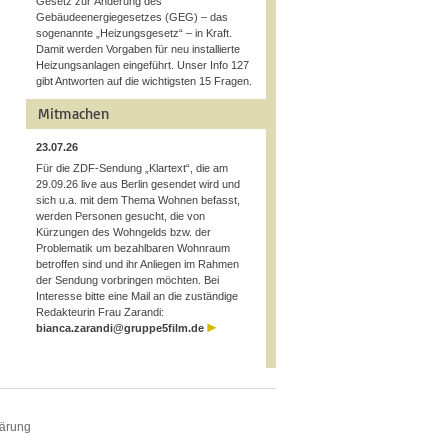
Gesetz zur Änderung des
Gebäudeenergiegesetzes (GEG) – das
sogenannte „Heizungsgesetz“ – in Kraft.
Damit werden Vorgaben für neu installierte
Heizungsanlagen eingeführt. Unser Info 127
gibt Antworten auf die wichtigsten 15 Fragen.
Mitmachen
23.07.26
Für die ZDF-Sendung „Klartext“, die am
29.09.26 live aus Berlin gesendet wird und
sich u.a. mit dem Thema Wohnen befasst,
werden Personen gesucht, die von
Kürzungen des Wohngelds bzw. der
Problematik um bezahlbaren Wohnraum
betroffen sind und ihr Anliegen im Rahmen
der Sendung vorbringen möchten. Bei
Interesse bitte eine Mail an die zuständige
Redakteurin Frau Zarandi:
bianca.zarandi@gruppe5film.de
lärung