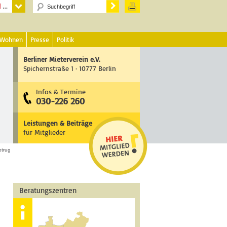
 Wohnen
Presse
Politik
Berliner Mieterverein e.V.
Spichernstraße 1 · 10777 Berlin
Infos & Termine
030-226 260
Leistungen & Beiträge
für Mitglieder
etrug
Beratungszentren