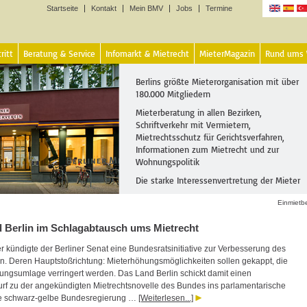
Startseite
Kontakt
Mein BMV
Jobs
Termine
Sprachen
ritt
Beratung & Service
Infomarkt & Mietrecht
MieterMagazin
Rund ums
Berlins größte Mieterorganisation mit über
180.000 Mitgliedern
Mieterberatung in allen Bezirken,
Schriftverkehr mit Vermietern,
Mietrechtsschutz für Gerichtsverfahren,
Informationen zum Mietrecht und zur
Wohnungspolitik
Die starke Interessenvertretung der Mieter
Einmietb
 Berlin im Schlagabtausch ums Mietrecht
r kündigte der Berliner Senat eine Bundesratsinitiative zur Verbesserung des
an. Deren Hauptstoßrichtung: Mieterhöhungsmöglichkeiten sollen gekappt, die
ungsumlage verringert werden. Das Land Berlin schickt damit einen
f zu der angekündigten Mietrechtsnovelle des Bundes ins parlamentarische
e schwarz-gelbe Bundesregierung …
[Weiterlesen...]