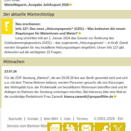
Zum Inhalt:
MieterMagazin, Ausgabe Juli/August 2026
Der aktuelle Mietrechtstipp
Neu erschienen:
Info 127: Das neue „Heizungsgesetz“ (GEG) – Was bedeuten die neuen
Regelungen für Mieterinnen und Mieter?
Lang umstritten tritt am 1. Januar 2024 das Gesetz zur Änderung des
Gebäudeenergiegesetzes (GEG) – das sogenannte „Heizungsgesetz“ – in Kraft. Damit
werden Vorgaben für neu installierte Heizungsanlagen eingeführt. Unser Info 127 gibt
Antworten auf die wichtigsten 15 Fragen.
Mitmachen
23.07.26
Für die ZDF-Sendung „Klartext“, die am 29.09.26 live aus Berlin gesendet wird und sich
u.a. mit dem Thema Wohnen befasst, werden Personen gesucht, die von Kürzungen
des Wohngelds bzw. der Problematik um bezahlbaren Wohnraum betroffen sind und ihr
Anliegen im Rahmen der Sendung vorbringen möchten. Bei Interesse bitte eine Mail an
die zuständige Redakteurin Frau Zarandi:
bianca.zarandi@gruppe5film.de
© 2001-2026 · Ein
Startseite
Kontakt
Mein BMV
Jobs
Termine
Service vom Berliner Mieterverein e.V. ·
Impressum
·
Datenschutzerklärung