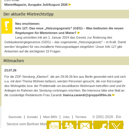
Zum Inhalt:
MieterMagazin, Ausgabe Juli/August 2026
Der aktuelle Mietrechtstipp
Neu erschienen:
Info 127: Das neue „Heizungsgesetz“ (GEG) – Was bedeuten die neuen
Regelungen für Mieterinnen und Mieter?
Lang umstritten tritt am 1. Januar 2024 das Gesetz zur Änderung des
Gebäudeenergiegesetzes (GEG) – das sogenannte „Heizungsgesetz“ – in Kraft. Damit
werden Vorgaben für neu installierte Heizungsanlagen eingeführt. Unser Info 127 gibt
Antworten auf die wichtigsten 15 Fragen.
Mitmachen
23.07.26
Für die ZDF-Sendung „Klartext“, die am 29.09.26 live aus Berlin gesendet wird und sich
u.a. mit dem Thema Wohnen befasst, werden Personen gesucht, die von Kürzungen
des Wohngelds bzw. der Problematik um bezahlbaren Wohnraum betroffen sind und ihr
Anliegen im Rahmen der Sendung vorbringen möchten. Bei Interesse bitte eine Mail an
die zuständige Redakteurin Frau Zarandi:
bianca.zarandi@gruppe5film.de
© 2001-2026 · Ein
Startseite
Kontakt
Mein BMV
Jobs
Termine
Service vom Berliner Mieterverein e.V. ·
Impressum
·
Datenschutzerklärung