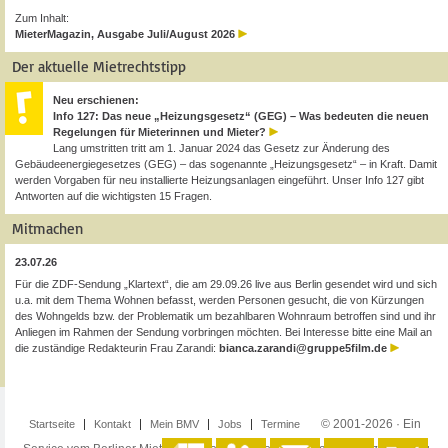
Zum Inhalt:
MieterMagazin, Ausgabe Juli/August 2026
Der aktuelle Mietrechtstipp
Neu erschienen:
Info 127: Das neue „Heizungsgesetz“ (GEG) – Was bedeuten die neuen
Regelungen für Mieterinnen und Mieter?
Lang umstritten tritt am 1. Januar 2024 das Gesetz zur Änderung des
Gebäudeenergiegesetzes (GEG) – das sogenannte „Heizungsgesetz“ – in Kraft. Damit
werden Vorgaben für neu installierte Heizungsanlagen eingeführt. Unser Info 127 gibt
Antworten auf die wichtigsten 15 Fragen.
Mitmachen
23.07.26
Für die ZDF-Sendung „Klartext“, die am 29.09.26 live aus Berlin gesendet wird und sich
u.a. mit dem Thema Wohnen befasst, werden Personen gesucht, die von Kürzungen
des Wohngelds bzw. der Problematik um bezahlbaren Wohnraum betroffen sind und ihr
Anliegen im Rahmen der Sendung vorbringen möchten. Bei Interesse bitte eine Mail an
die zuständige Redakteurin Frau Zarandi:
bianca.zarandi@gruppe5film.de
© 2001-2026 · Ein
Startseite
Kontakt
Mein BMV
Jobs
Termine