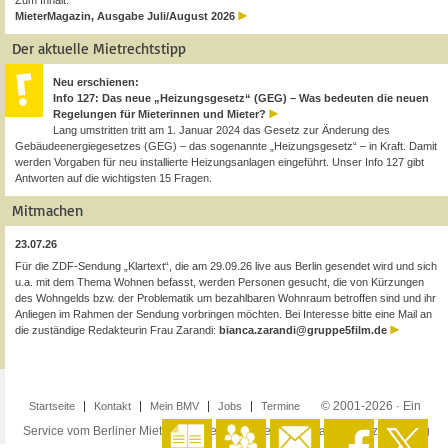
Zum Inhalt:
MieterMagazin, Ausgabe Juli/August 2026
Der aktuelle Mietrechtstipp
Neu erschienen:
Info 127: Das neue „Heizungsgesetz“ (GEG) – Was bedeuten die neuen
Regelungen für Mieterinnen und Mieter?
Lang umstritten tritt am 1. Januar 2024 das Gesetz zur Änderung des
Gebäudeenergiegesetzes (GEG) – das sogenannte „Heizungsgesetz“ – in Kraft. Damit
werden Vorgaben für neu installierte Heizungsanlagen eingeführt. Unser Info 127 gibt
Antworten auf die wichtigsten 15 Fragen.
Mitmachen
23.07.26
Für die ZDF-Sendung „Klartext“, die am 29.09.26 live aus Berlin gesendet wird und sich
u.a. mit dem Thema Wohnen befasst, werden Personen gesucht, die von Kürzungen
des Wohngelds bzw. der Problematik um bezahlbaren Wohnraum betroffen sind und ihr
Anliegen im Rahmen der Sendung vorbringen möchten. Bei Interesse bitte eine Mail an
die zuständige Redakteurin Frau Zarandi:
bianca.zarandi@gruppe5film.de
© 2001-2026 · Ein
Startseite
Kontakt
Mein BMV
Jobs
Termine
Service vom Berliner Mieterverein e.V. ·
Impressum
·
Datenschutzerklärung