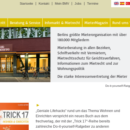
Startseite
Kontakt
Mein BMV
Jobs
Termine
Sprachen
ritt
Beratung & Service
Infomarkt & Mietrecht
MieterMagazin
Rund ums
Berlins größte Mieterorganisation mit über
180.000 Mitgliedern
Mieterberatung in allen Bezirken,
Schriftverkehr mit Vermietern,
Mietrechtsschutz für Gerichtsverfahren,
Informationen zum Mietrecht und zur
Wohnungspolitik
Die starke Interessenvertretung der Mieter
Do-it-yourself-Rat
„Geniale Lifehacks“ rund um das Thema Wohnen und
Einrichten verspricht ein neues Buch aus dem
frechverlag, der mit der „Trick 17“-Reihe bereits
zahlreiche Do-it-yourself-Ratgeber zu anderen