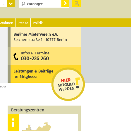
 Wohnen
Presse
Politik
Berliner Mieterverein e.V.
Spichernstraße 1 · 10777 Berlin
Infos & Termine
030-226 260
Leistungen & Beiträge
für Mitglieder
geber
Beratungszentren