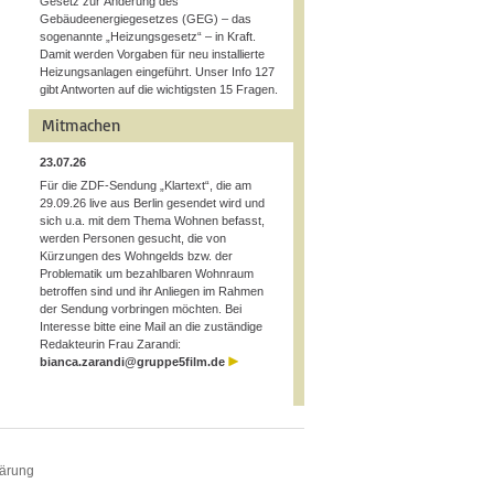
Gesetz zur Änderung des
Gebäudeenergiegesetzes (GEG) – das
sogenannte „Heizungsgesetz“ – in Kraft.
Damit werden Vorgaben für neu installierte
Heizungsanlagen eingeführt. Unser Info 127
gibt Antworten auf die wichtigsten 15 Fragen.
Mitmachen
23.07.26
Für die ZDF-Sendung „Klartext“, die am
29.09.26 live aus Berlin gesendet wird und
sich u.a. mit dem Thema Wohnen befasst,
werden Personen gesucht, die von
Kürzungen des Wohngelds bzw. der
Problematik um bezahlbaren Wohnraum
betroffen sind und ihr Anliegen im Rahmen
der Sendung vorbringen möchten. Bei
Interesse bitte eine Mail an die zuständige
Redakteurin Frau Zarandi:
bianca.zarandi@gruppe5film.de
lärung