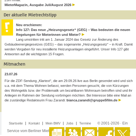
Zum Inhalt:
MieterMagazin, Ausgabe Juli/August 2026
Der aktuelle Mietrechtstipp
Neu erschienen:
Info 127: Das neue „Heizungsgesetz“ (GEG) – Was bedeuten die neuen
Regelungen für Mieterinnen und Mieter?
Lang umstritten tritt am 1. Januar 2024 das Gesetz zur Änderung des
Gebäudeenergiegesetzes (GEG) – das sogenannte „Heizungsgesetz“ – in Kraft. Damit
werden Vorgaben für neu installierte Heizungsanlagen eingeführt. Unser Info 127 gibt
Antworten auf die wichtigsten 15 Fragen.
Mitmachen
23.07.26
Für die ZDF-Sendung „Klartext“, die am 29.09.26 live aus Berlin gesendet wird und sich
u.a. mit dem Thema Wohnen befasst, werden Personen gesucht, die von Kürzungen
des Wohngelds bzw. der Problematik um bezahlbaren Wohnraum betroffen sind und ihr
Anliegen im Rahmen der Sendung vorbringen möchten. Bei Interesse bitte eine Mail an
die zuständige Redakteurin Frau Zarandi:
bianca.zarandi@gruppe5film.de
© 2001-2026 · Ein
Startseite
Kontakt
Mein BMV
Jobs
Termine
Service vom Berliner Mieterverein e.V. ·
Impressum
·
Datenschutzerklärung