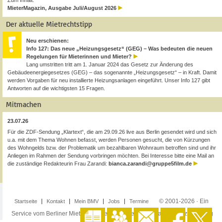
Zum Inhalt:
MieterMagazin, Ausgabe Juli/August 2026
Der aktuelle Mietrechtstipp
Neu erschienen:
Info 127: Das neue „Heizungsgesetz“ (GEG) – Was bedeuten die neuen
Regelungen für Mieterinnen und Mieter?
Lang umstritten tritt am 1. Januar 2024 das Gesetz zur Änderung des
Gebäudeenergiegesetzes (GEG) – das sogenannte „Heizungsgesetz“ – in Kraft. Damit
werden Vorgaben für neu installierte Heizungsanlagen eingeführt. Unser Info 127 gibt
Antworten auf die wichtigsten 15 Fragen.
Mitmachen
23.07.26
Für die ZDF-Sendung „Klartext“, die am 29.09.26 live aus Berlin gesendet wird und sich
u.a. mit dem Thema Wohnen befasst, werden Personen gesucht, die von Kürzungen
des Wohngelds bzw. der Problematik um bezahlbaren Wohnraum betroffen sind und ihr
Anliegen im Rahmen der Sendung vorbringen möchten. Bei Interesse bitte eine Mail an
die zuständige Redakteurin Frau Zarandi:
bianca.zarandi@gruppe5film.de
© 2001-2026 · Ein
Startseite
Kontakt
Mein BMV
Jobs
Termine
Service vom Berliner Mieterverein e.V. ·
Impressum
·
Datenschutzerklärung