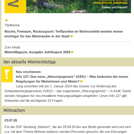
Titelthema:
Nische, Freiraum, Rückzugsort: Treffpunkte im Wohnumfeld werden immer
wichtiger für das Miteinander in der Stadt
Zum Inhalt:
MieterMagazin, Ausgabe Juli/August 2026
Der aktuelle Mietrechtstipp
Neu erschienen:
Info 127: Das neue „Heizungsgesetz“ (GEG) – Was bedeuten die neuen
Regelungen für Mieterinnen und Mieter?
Lang umstritten tritt am 1. Januar 2024 das Gesetz zur Änderung des
Gebäudeenergiegesetzes (GEG) – das sogenannte „Heizungsgesetz“ – in Kraft. Damit
werden Vorgaben für neu installierte Heizungsanlagen eingeführt. Unser Info 127 gibt
Antworten auf die wichtigsten 15 Fragen.
Mitmachen
23.07.26
Für die ZDF-Sendung „Klartext“, die am 29.09.26 live aus Berlin gesendet wird und sich
u.a. mit dem Thema Wohnen befasst, werden Personen gesucht, die von Kürzungen