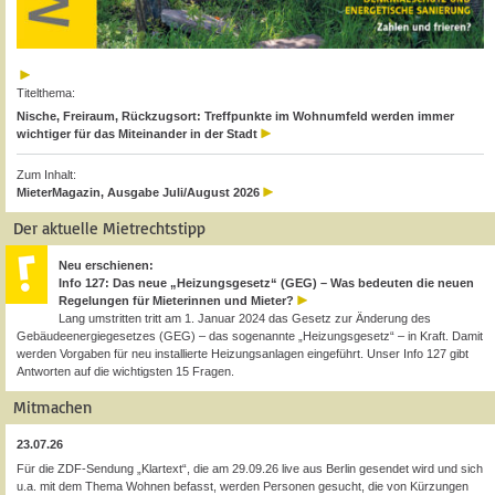
Titelthema:
Nische, Freiraum, Rückzugsort: Treffpunkte im Wohnumfeld werden immer
wichtiger für das Miteinander in der Stadt
Zum Inhalt:
MieterMagazin, Ausgabe Juli/August 2026
Der aktuelle Mietrechtstipp
Neu erschienen:
Info 127: Das neue „Heizungsgesetz“ (GEG) – Was bedeuten die neuen
Regelungen für Mieterinnen und Mieter?
Lang umstritten tritt am 1. Januar 2024 das Gesetz zur Änderung des
Gebäudeenergiegesetzes (GEG) – das sogenannte „Heizungsgesetz“ – in Kraft. Damit
werden Vorgaben für neu installierte Heizungsanlagen eingeführt. Unser Info 127 gibt
Antworten auf die wichtigsten 15 Fragen.
Mitmachen
23.07.26
Für die ZDF-Sendung „Klartext“, die am 29.09.26 live aus Berlin gesendet wird und sich
u.a. mit dem Thema Wohnen befasst, werden Personen gesucht, die von Kürzungen