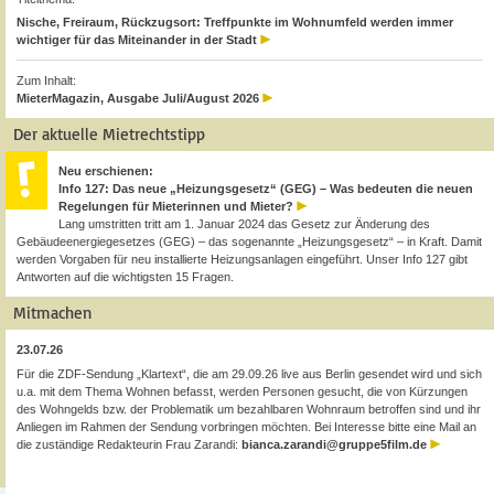
Nische, Freiraum, Rückzugsort: Treffpunkte im Wohnumfeld werden immer
wichtiger für das Miteinander in der Stadt
Zum Inhalt:
MieterMagazin, Ausgabe Juli/August 2026
Der aktuelle Mietrechtstipp
Neu erschienen:
Info 127: Das neue „Heizungsgesetz“ (GEG) – Was bedeuten die neuen
Regelungen für Mieterinnen und Mieter?
Lang umstritten tritt am 1. Januar 2024 das Gesetz zur Änderung des
Gebäudeenergiegesetzes (GEG) – das sogenannte „Heizungsgesetz“ – in Kraft. Damit
werden Vorgaben für neu installierte Heizungsanlagen eingeführt. Unser Info 127 gibt
Antworten auf die wichtigsten 15 Fragen.
Mitmachen
23.07.26
Für die ZDF-Sendung „Klartext“, die am 29.09.26 live aus Berlin gesendet wird und sich
u.a. mit dem Thema Wohnen befasst, werden Personen gesucht, die von Kürzungen
des Wohngelds bzw. der Problematik um bezahlbaren Wohnraum betroffen sind und ihr
Anliegen im Rahmen der Sendung vorbringen möchten. Bei Interesse bitte eine Mail an
die zuständige Redakteurin Frau Zarandi:
bianca.zarandi@gruppe5film.de