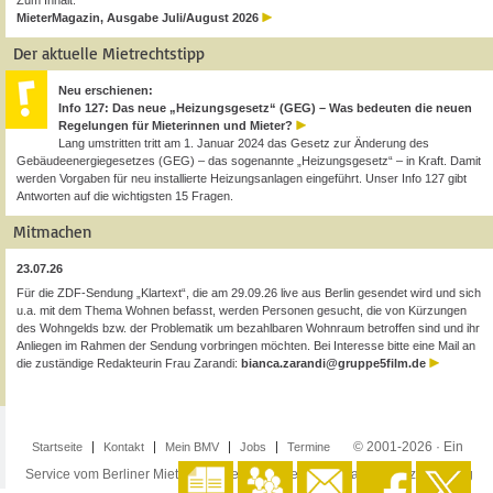
Zum Inhalt:
MieterMagazin, Ausgabe Juli/August 2026
Der aktuelle Mietrechtstipp
Neu erschienen:
Info 127: Das neue „Heizungsgesetz“ (GEG) – Was bedeuten die neuen
Regelungen für Mieterinnen und Mieter?
Lang umstritten tritt am 1. Januar 2024 das Gesetz zur Änderung des
Gebäudeenergiegesetzes (GEG) – das sogenannte „Heizungsgesetz“ – in Kraft. Damit
werden Vorgaben für neu installierte Heizungsanlagen eingeführt. Unser Info 127 gibt
Antworten auf die wichtigsten 15 Fragen.
Mitmachen
23.07.26
Für die ZDF-Sendung „Klartext“, die am 29.09.26 live aus Berlin gesendet wird und sich
u.a. mit dem Thema Wohnen befasst, werden Personen gesucht, die von Kürzungen
des Wohngelds bzw. der Problematik um bezahlbaren Wohnraum betroffen sind und ihr
Anliegen im Rahmen der Sendung vorbringen möchten. Bei Interesse bitte eine Mail an
die zuständige Redakteurin Frau Zarandi:
bianca.zarandi@gruppe5film.de
© 2001-2026 · Ein
Startseite
Kontakt
Mein BMV
Jobs
Termine
Service vom Berliner Mieterverein e.V. ·
Impressum
·
Datenschutzerklärung