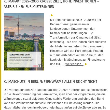
KLIMAPAKT 2025–2030: GROSSE ZIELE, HOHE INVESTITIONEN – A
BER RISIKEN FÜR MIETER:INNEN
Mit dem Klimapakt 2025–2030 will der
Berliner Senat gemeinsam mit
landeseigenen Unternehmen den
Klimaschutz beschleunigen. Die
Transformation zur Klimaneutralität ist
notwendig – sie darf jedoch nicht zulasten
der Mieter:innen gehen. Bei genauerem
Hinsehen wirft der Pakt zentrale Fragen
auf: zur Verbindlichkeit der Ziele, zu den
konkreten Maßnahmen, zur Finanzierung
und zur …
[Weiterlesen...]
KLIMASCHUTZ IN BERLIN: FERNWÄRME ALLEIN REICHT NICHT
Die Verhandlungen zum Doppelhaushalt 2026/27 decken auf: Berlin investiert
in die Dekarbonisierung der Fernwärme, spart aber bei Programmen, die die
Wärmewende sozial abfedern. Ohne stabile Förderung und ohne den Bund
kann die Wärmewende für viele Mieter:innen zur Belastung werden. Die
Haushaltsberatungen im Abgeordnetenhaus laufen auf die Zielgerade zu. Es