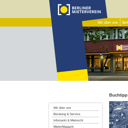
Wir über uns
Beit
Buchtipp
Wir über uns
Beratung & Service
Infomarkt & Mietrecht
MieterMagazin