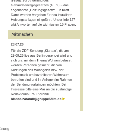
Gesetz zur Änderung des
Gebäudeenergiegesetzes (GEG) – das
sogenannte „Heizungsgesetz“ – in Kraft.
Damit werden Vorgaben für neu installierte
Heizungsanlagen eingeführt. Unser Info 127
gibt Antworten auf die wichtigsten 15 Fragen.
Mitmachen
23.07.26
Für die ZDF-Sendung „Klartext“, die am
29.09.26 live aus Berlin gesendet wird und
sich u.a. mit dem Thema Wohnen befasst,
werden Personen gesucht, die von
Kürzungen des Wohngelds bzw. der
Problematik um bezahlbaren Wohnraum
betroffen sind und ihr Anliegen im Rahmen
der Sendung vorbringen möchten. Bei
Interesse bitte eine Mail an die zuständige
Redakteurin Frau Zarandi:
bianca.zarandi@gruppe5film.de
lärung