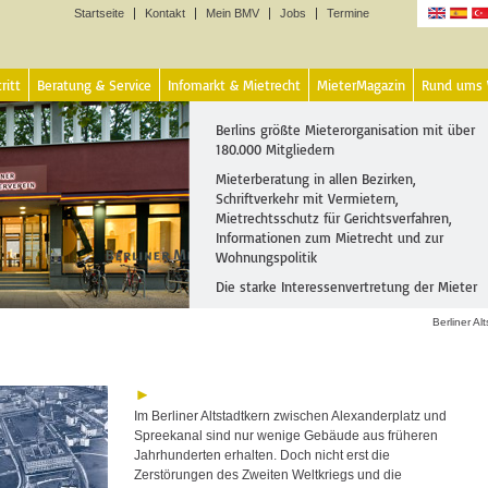
Startseite
Kontakt
Mein BMV
Jobs
Termine
Sprachen
ritt
Beratung & Service
Infomarkt & Mietrecht
MieterMagazin
Rund ums
Berlins größte Mieterorganisation mit über
180.000 Mitgliedern
Mieterberatung in allen Bezirken,
Schriftverkehr mit Vermietern,
Mietrechtsschutz für Gerichtsverfahren,
Informationen zum Mietrecht und zur
Wohnungspolitik
Die starke Interessenvertretung der Mieter
Berliner Alt
Im Berliner Altstadtkern zwischen Alexanderplatz und
Spreekanal sind nur wenige Gebäude aus früheren
Jahrhunderten erhalten. Doch nicht erst die
Zerstörungen des Zweiten Weltkriegs und die