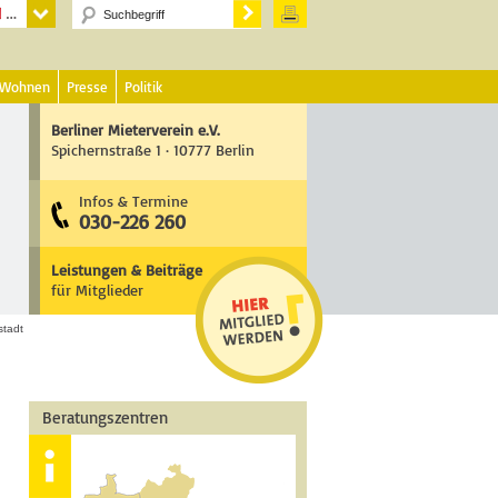
 Wohnen
Presse
Politik
Berliner Mieterverein e.V.
Spichernstraße 1 · 10777 Berlin
Infos & Termine
030-226 260
Leistungen & Beiträge
für Mitglieder
stadt
Beratungszentren