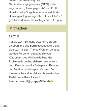
Gesetz zur Änderung des
Gebäudeenergiegesetzes (GEG) – das
sogenannte „Heizungsgesetz“ – in Kraft.
Damit werden Vorgaben für neu installierte
Heizungsanlagen eingeführt. Unser Info 127
gibt Antworten auf die wichtigsten 15 Fragen.
Mitmachen
23.07.26
Für die ZDF-Sendung „Klartext“, die am
29.09.26 live aus Berlin gesendet wird und
sich u.a. mit dem Thema Wohnen befasst,
werden Personen gesucht, die von
Kürzungen des Wohngelds bzw. der
Problematik um bezahlbaren Wohnraum
betroffen sind und ihr Anliegen im Rahmen
der Sendung vorbringen möchten. Bei
Interesse bitte eine Mail an die zuständige
Redakteurin Frau Zarandi:
bianca.zarandi@gruppe5film.de
lärung