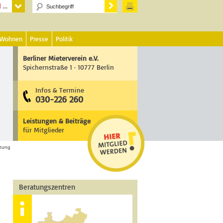
 Wohnen
Presse
Politik
Berliner Mieterverein e.V.
Spichernstraße 1 · 10777 Berlin
Infos & Termine
030-226 260
Leistungen & Beiträge
für Mitglieder
zung
Beratungszentren