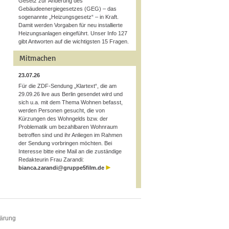
Gesetz zur Änderung des
Gebäudeenergiegesetzes (GEG) – das
sogenannte „Heizungsgesetz“ – in Kraft.
Damit werden Vorgaben für neu installierte
Heizungsanlagen eingeführt. Unser Info 127
gibt Antworten auf die wichtigsten 15 Fragen.
Mitmachen
23.07.26
Für die ZDF-Sendung „Klartext“, die am
29.09.26 live aus Berlin gesendet wird und
sich u.a. mit dem Thema Wohnen befasst,
werden Personen gesucht, die von
Kürzungen des Wohngelds bzw. der
Problematik um bezahlbaren Wohnraum
betroffen sind und ihr Anliegen im Rahmen
der Sendung vorbringen möchten. Bei
Interesse bitte eine Mail an die zuständige
Redakteurin Frau Zarandi:
bianca.zarandi@gruppe5film.de
lärung