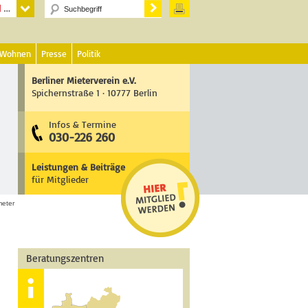
 Wohnen
Presse
Politik
Berliner Mieterverein e.V.
Spichernstraße 1 · 10777 Berlin
Infos & Termine
030-226 260
Leistungen & Beiträge
für Mitglieder
eter
Beratungszentren