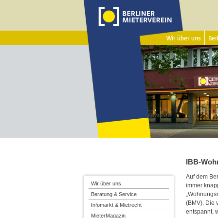
Wir über uns
Beit
IBB-Wohn
Auf dem Ber
Wir über uns
immer knapp
„Wohnungsma
Beratung & Service
(BMV). Die 
Infomarkt & Mietrecht
entspannt, 
MieterMagazin