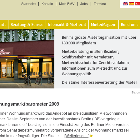
Startseite
Kontakt
Mein BMV
Jobs
Termine
Sprachen
ritt
Beratung & Service
Infomarkt & Mietrecht
MieterMagazin
Rund ums
Berlins größte Mieterorganisation mit über
180.000 Mitgliedern
Mieterberatung in allen Bezirken,
Schriftverkehr mit Vermietern,
Mietrechtsschutz für Gerichtsverfahren,
Informationen zum Mietrecht und zur
Wohnungspolitik
Die starke Interessenvertretung der Mieter
Barom
ungsmarktbarometer 2009
liner Wohnungsmarkt wird das Angebot an preisgünstigen Mietwohnungen
er. Das im September von der Investitionsbank Berlin (IBB) vorgelegte
rktbarometer“ bestätigt somit die Einschätzung des Berliner Mietervereins
vom Senat gebetsmühlenartig vorgetragene Ansicht, der Wohnungsmarkt sei
wird immer fragwürdiger. Die Studie …
[Weiterlesen...]