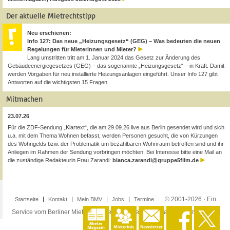
Der aktuelle Mietrechtstipp
Neu erschienen:
Info 127: Das neue „Heizungsgesetz“ (GEG) – Was bedeuten die neuen
Regelungen für Mieterinnen und Mieter?
Lang umstritten tritt am 1. Januar 2024 das Gesetz zur Änderung des
Gebäudeenergiegesetzes (GEG) – das sogenannte „Heizungsgesetz“ – in Kraft. Damit
werden Vorgaben für neu installierte Heizungsanlagen eingeführt. Unser Info 127 gibt
Antworten auf die wichtigsten 15 Fragen.
Mitmachen
23.07.26
Für die ZDF-Sendung „Klartext“, die am 29.09.26 live aus Berlin gesendet wird und sich
u.a. mit dem Thema Wohnen befasst, werden Personen gesucht, die von Kürzungen
des Wohngelds bzw. der Problematik um bezahlbaren Wohnraum betroffen sind und ihr
Anliegen im Rahmen der Sendung vorbringen möchten. Bei Interesse bitte eine Mail an
die zuständige Redakteurin Frau Zarandi:
bianca.zarandi@gruppe5film.de
© 2001-2026 · Ein
Startseite
Kontakt
Mein BMV
Jobs
Termine
Service vom Berliner Mieterverein e.V. ·
Impressum
·
Datenschutzerklärung