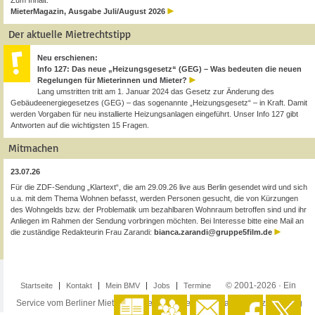
Zum Inhalt:
MieterMagazin, Ausgabe Juli/August 2026
Der aktuelle Mietrechtstipp
Neu erschienen:
Info 127: Das neue „Heizungsgesetz“ (GEG) – Was bedeuten die neuen
Regelungen für Mieterinnen und Mieter?
Lang umstritten tritt am 1. Januar 2024 das Gesetz zur Änderung des
Gebäudeenergiegesetzes (GEG) – das sogenannte „Heizungsgesetz“ – in Kraft. Damit
werden Vorgaben für neu installierte Heizungsanlagen eingeführt. Unser Info 127 gibt
Antworten auf die wichtigsten 15 Fragen.
Mitmachen
23.07.26
Für die ZDF-Sendung „Klartext“, die am 29.09.26 live aus Berlin gesendet wird und sich
u.a. mit dem Thema Wohnen befasst, werden Personen gesucht, die von Kürzungen
des Wohngelds bzw. der Problematik um bezahlbaren Wohnraum betroffen sind und ihr
Anliegen im Rahmen der Sendung vorbringen möchten. Bei Interesse bitte eine Mail an
die zuständige Redakteurin Frau Zarandi:
bianca.zarandi@gruppe5film.de
© 2001-2026 · Ein
Startseite
Kontakt
Mein BMV
Jobs
Termine
Service vom Berliner Mieterverein e.V. ·
Impressum
·
Datenschutzerklärung