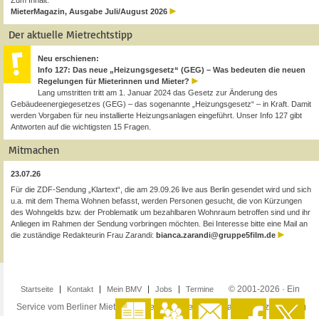
Zum Inhalt:
MieterMagazin, Ausgabe Juli/August 2026
Der aktuelle Mietrechtstipp
Neu erschienen:
Info 127: Das neue „Heizungsgesetz“ (GEG) – Was bedeuten die neuen
Regelungen für Mieterinnen und Mieter?
Lang umstritten tritt am 1. Januar 2024 das Gesetz zur Änderung des
Gebäudeenergiegesetzes (GEG) – das sogenannte „Heizungsgesetz“ – in Kraft. Damit
werden Vorgaben für neu installierte Heizungsanlagen eingeführt. Unser Info 127 gibt
Antworten auf die wichtigsten 15 Fragen.
Mitmachen
23.07.26
Für die ZDF-Sendung „Klartext“, die am 29.09.26 live aus Berlin gesendet wird und sich
u.a. mit dem Thema Wohnen befasst, werden Personen gesucht, die von Kürzungen
des Wohngelds bzw. der Problematik um bezahlbaren Wohnraum betroffen sind und ihr
Anliegen im Rahmen der Sendung vorbringen möchten. Bei Interesse bitte eine Mail an
die zuständige Redakteurin Frau Zarandi:
bianca.zarandi@gruppe5film.de
© 2001-2026 · Ein
Startseite
Kontakt
Mein BMV
Jobs
Termine
Service vom Berliner Mieterverein e.V. ·
Impressum
·
Datenschutzerklärung