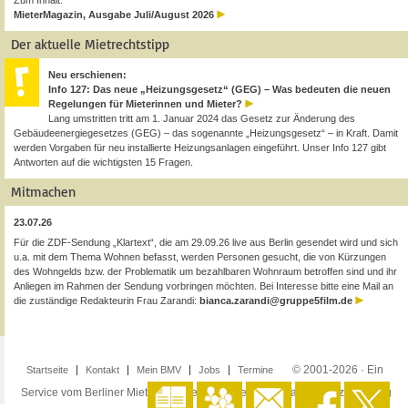
Zum Inhalt:
MieterMagazin, Ausgabe Juli/August 2026
Der aktuelle Mietrechtstipp
Neu erschienen:
Info 127: Das neue „Heizungsgesetz“ (GEG) – Was bedeuten die neuen
Regelungen für Mieterinnen und Mieter?
Lang umstritten tritt am 1. Januar 2024 das Gesetz zur Änderung des
Gebäudeenergiegesetzes (GEG) – das sogenannte „Heizungsgesetz“ – in Kraft. Damit
werden Vorgaben für neu installierte Heizungsanlagen eingeführt. Unser Info 127 gibt
Antworten auf die wichtigsten 15 Fragen.
Mitmachen
23.07.26
Für die ZDF-Sendung „Klartext“, die am 29.09.26 live aus Berlin gesendet wird und sich
u.a. mit dem Thema Wohnen befasst, werden Personen gesucht, die von Kürzungen
des Wohngelds bzw. der Problematik um bezahlbaren Wohnraum betroffen sind und ihr
Anliegen im Rahmen der Sendung vorbringen möchten. Bei Interesse bitte eine Mail an
die zuständige Redakteurin Frau Zarandi:
bianca.zarandi@gruppe5film.de
© 2001-2026 · Ein
Startseite
Kontakt
Mein BMV
Jobs
Termine
Service vom Berliner Mieterverein e.V. ·
Impressum
·
Datenschutzerklärung