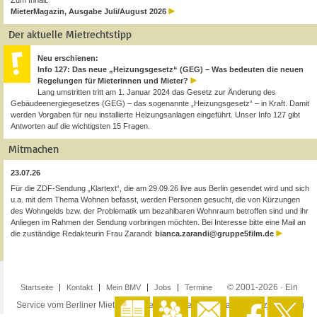
Zum Inhalt:
MieterMagazin, Ausgabe Juli/August 2026
Der aktuelle Mietrechtstipp
Neu erschienen:
Info 127: Das neue „Heizungsgesetz“ (GEG) – Was bedeuten die neuen
Regelungen für Mieterinnen und Mieter?
Lang umstritten tritt am 1. Januar 2024 das Gesetz zur Änderung des
Gebäudeenergiegesetzes (GEG) – das sogenannte „Heizungsgesetz“ – in Kraft. Damit
werden Vorgaben für neu installierte Heizungsanlagen eingeführt. Unser Info 127 gibt
Antworten auf die wichtigsten 15 Fragen.
Mitmachen
23.07.26
Für die ZDF-Sendung „Klartext“, die am 29.09.26 live aus Berlin gesendet wird und sich
u.a. mit dem Thema Wohnen befasst, werden Personen gesucht, die von Kürzungen
des Wohngelds bzw. der Problematik um bezahlbaren Wohnraum betroffen sind und ihr
Anliegen im Rahmen der Sendung vorbringen möchten. Bei Interesse bitte eine Mail an
die zuständige Redakteurin Frau Zarandi:
bianca.zarandi@gruppe5film.de
© 2001-2026 · Ein
Startseite
Kontakt
Mein BMV
Jobs
Termine
Service vom Berliner Mieterverein e.V. ·
Impressum
·
Datenschutzerklärung