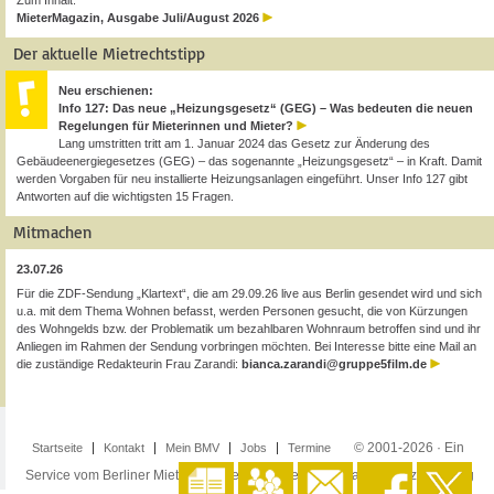
Zum Inhalt:
MieterMagazin, Ausgabe Juli/August 2026
Der aktuelle Mietrechtstipp
Neu erschienen:
Info 127: Das neue „Heizungsgesetz“ (GEG) – Was bedeuten die neuen
Regelungen für Mieterinnen und Mieter?
Lang umstritten tritt am 1. Januar 2024 das Gesetz zur Änderung des
Gebäudeenergiegesetzes (GEG) – das sogenannte „Heizungsgesetz“ – in Kraft. Damit
werden Vorgaben für neu installierte Heizungsanlagen eingeführt. Unser Info 127 gibt
Antworten auf die wichtigsten 15 Fragen.
Mitmachen
23.07.26
Für die ZDF-Sendung „Klartext“, die am 29.09.26 live aus Berlin gesendet wird und sich
u.a. mit dem Thema Wohnen befasst, werden Personen gesucht, die von Kürzungen
des Wohngelds bzw. der Problematik um bezahlbaren Wohnraum betroffen sind und ihr
Anliegen im Rahmen der Sendung vorbringen möchten. Bei Interesse bitte eine Mail an
die zuständige Redakteurin Frau Zarandi:
bianca.zarandi@gruppe5film.de
© 2001-2026 · Ein
Startseite
Kontakt
Mein BMV
Jobs
Termine
Service vom Berliner Mieterverein e.V. ·
Impressum
·
Datenschutzerklärung