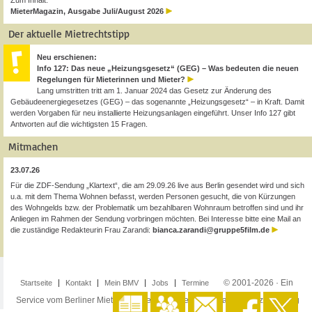
Zum Inhalt:
MieterMagazin, Ausgabe Juli/August 2026
Der aktuelle Mietrechtstipp
Neu erschienen:
Info 127: Das neue „Heizungsgesetz“ (GEG) – Was bedeuten die neuen
Regelungen für Mieterinnen und Mieter?
Lang umstritten tritt am 1. Januar 2024 das Gesetz zur Änderung des
Gebäudeenergiegesetzes (GEG) – das sogenannte „Heizungsgesetz“ – in Kraft. Damit
werden Vorgaben für neu installierte Heizungsanlagen eingeführt. Unser Info 127 gibt
Antworten auf die wichtigsten 15 Fragen.
Mitmachen
23.07.26
Für die ZDF-Sendung „Klartext“, die am 29.09.26 live aus Berlin gesendet wird und sich
u.a. mit dem Thema Wohnen befasst, werden Personen gesucht, die von Kürzungen
des Wohngelds bzw. der Problematik um bezahlbaren Wohnraum betroffen sind und ihr
Anliegen im Rahmen der Sendung vorbringen möchten. Bei Interesse bitte eine Mail an
die zuständige Redakteurin Frau Zarandi:
bianca.zarandi@gruppe5film.de
© 2001-2026 · Ein
Startseite
Kontakt
Mein BMV
Jobs
Termine
Service vom Berliner Mieterverein e.V. ·
Impressum
·
Datenschutzerklärung