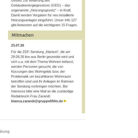
Gesetz zur Änderung des
Gebäudeenergiegesetzes (GEG) – das
sogenannte „Heizungsgesetz“ – in Kraft.
Damit werden Vorgaben für neu installierte
Heizungsanlagen eingeführt. Unser Info 127
gibt Antworten auf die wichtigsten 15 Fragen.
Mitmachen
23.07.26
Für die ZDF-Sendung „Klartext“, die am
29.09.26 live aus Berlin gesendet wird und
sich u.a. mit dem Thema Wohnen befasst,
werden Personen gesucht, die von
Kürzungen des Wohngelds bzw. der
Problematik um bezahlbaren Wohnraum
betroffen sind und ihr Anliegen im Rahmen
der Sendung vorbringen möchten. Bei
Interesse bitte eine Mail an die zuständige
Redakteurin Frau Zarandi:
bianca.zarandi@gruppe5film.de
lärung