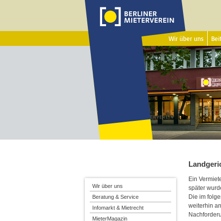
Wir über uns
Beit
Landgeric
Ein Vermiete
Wir über uns
später wurde
Die im folg
Beratung & Service
weiterhin an
Infomarkt & Mietrecht
Nachforderu
MieterMagazin