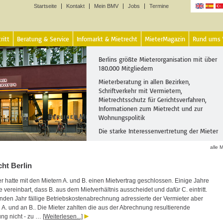
Startseite
Kontakt
Mein BMV
Jobs
Termine
Sprachen
ritt
Beratung & Service
Infomarkt & Mietrecht
MieterMagazin
Rund ums
Berlins größte Mieterorganisation mit über
180.000 Mitgliedern
Mieterberatung in allen Bezirken,
Schriftverkehr mit Vermietern,
Mietrechtsschutz für Gerichtsverfahren,
Informationen zum Mietrecht und zur
Wohnungspolitik
Die starke Interessenvertretung der Mieter
alle M
ht Berlin
r hatte mit den Mietern A. und B. einen Mietvertrag geschlossen. Einige Jahre
 vereinbart, dass B. aus dem Mietverhältnis ausscheidet und dafür C. eintritt.
enden Jahr fällige Betriebskostenabrechnung adressierte der Vermieter aber
 A. und an B.. Die Mieter zahlten die aus der Abrechnung resultierende
ng nicht - zu …
[Weiterlesen...]