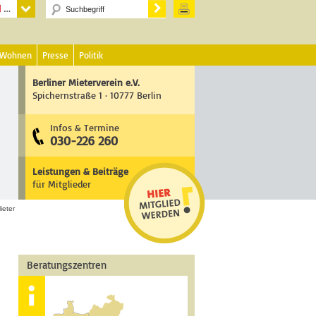
 Wohnen
Presse
Politik
Berliner Mieterverein e.V.
Spichernstraße 1 · 10777 Berlin
Infos & Termine
030-226 260
Leistungen & Beiträge
für Mitglieder
ieter
Beratungszentren