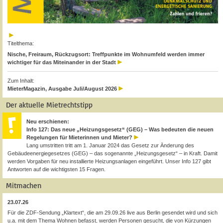
Titelthema:
Nische, Freiraum, Rückzugsort: Treffpunkte im Wohnumfeld werden immer
wichtiger für das Miteinander in der Stadt
Zum Inhalt:
MieterMagazin, Ausgabe Juli/August 2026
Der aktuelle Mietrechtstipp
Neu erschienen:
Info 127: Das neue „Heizungsgesetz“ (GEG) – Was bedeuten die neuen
Regelungen für Mieterinnen und Mieter?
Lang umstritten tritt am 1. Januar 2024 das Gesetz zur Änderung des
Gebäudeenergiegesetzes (GEG) – das sogenannte „Heizungsgesetz“ – in Kraft. Damit
werden Vorgaben für neu installierte Heizungsanlagen eingeführt. Unser Info 127 gibt
Antworten auf die wichtigsten 15 Fragen.
Mitmachen
23.07.26
Für die ZDF-Sendung „Klartext“, die am 29.09.26 live aus Berlin gesendet wird und sich
u.a. mit dem Thema Wohnen befasst, werden Personen gesucht, die von Kürzungen