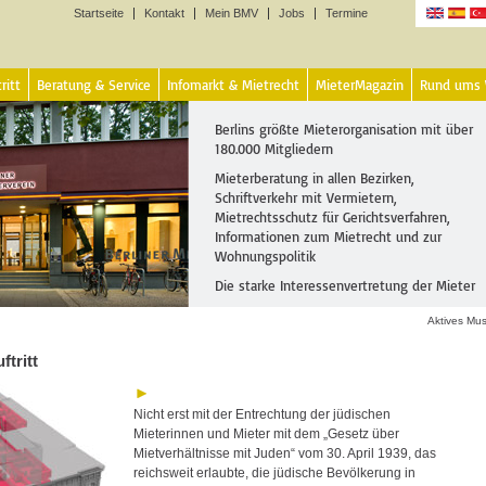
Startseite
Kontakt
Mein BMV
Jobs
Termine
Sprachen
ritt
Beratung & Service
Infomarkt & Mietrecht
MieterMagazin
Rund ums
Berlins größte Mieterorganisation mit über
180.000 Mitgliedern
Mieterberatung in allen Bezirken,
Schriftverkehr mit Vermietern,
Mietrechtsschutz für Gerichtsverfahren,
Informationen zum Mietrecht und zur
Wohnungspolitik
Die starke Interessenvertretung der Mieter
Aktives Mu
ftritt
Nicht erst mit der Entrechtung der jüdischen
Mieterinnen und Mieter mit dem „Gesetz über
Mietverhältnisse mit Juden“ vom 30. April 1939, das
reichsweit erlaubte, die jüdische Bevölkerung in