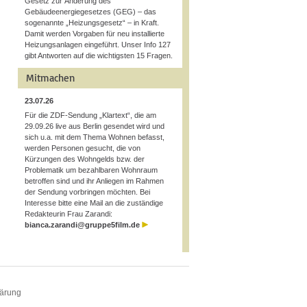
Gesetz zur Änderung des
Gebäudeenergiegesetzes (GEG) – das
sogenannte „Heizungsgesetz“ – in Kraft.
Damit werden Vorgaben für neu installierte
Heizungsanlagen eingeführt. Unser Info 127
gibt Antworten auf die wichtigsten 15 Fragen.
Mitmachen
23.07.26
Für die ZDF-Sendung „Klartext“, die am
29.09.26 live aus Berlin gesendet wird und
sich u.a. mit dem Thema Wohnen befasst,
werden Personen gesucht, die von
Kürzungen des Wohngelds bzw. der
Problematik um bezahlbaren Wohnraum
betroffen sind und ihr Anliegen im Rahmen
der Sendung vorbringen möchten. Bei
Interesse bitte eine Mail an die zuständige
Redakteurin Frau Zarandi:
bianca.zarandi@gruppe5film.de
lärung