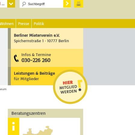
 Wohnen
Presse
Politik
Berliner Mieterverein e.V.
Spichernstraße 1 · 10777 Berlin
Infos & Termine
030-226 260
Leistungen & Beiträge
für Mitglieder
seum
Beratungszentren