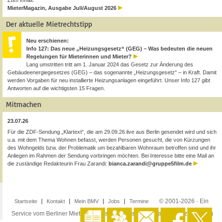
Zum Inhalt:
MieterMagazin, Ausgabe Juli/August 2026
Der aktuelle Mietrechtstipp
Neu erschienen:
Info 127: Das neue „Heizungsgesetz“ (GEG) – Was bedeuten die neuen
Regelungen für Mieterinnen und Mieter?
Lang umstritten tritt am 1. Januar 2024 das Gesetz zur Änderung des
Gebäudeenergiegesetzes (GEG) – das sogenannte „Heizungsgesetz“ – in Kraft. Damit
werden Vorgaben für neu installierte Heizungsanlagen eingeführt. Unser Info 127 gibt
Antworten auf die wichtigsten 15 Fragen.
Mitmachen
23.07.26
Für die ZDF-Sendung „Klartext“, die am 29.09.26 live aus Berlin gesendet wird und sich
u.a. mit dem Thema Wohnen befasst, werden Personen gesucht, die von Kürzungen
des Wohngelds bzw. der Problematik um bezahlbaren Wohnraum betroffen sind und ihr
Anliegen im Rahmen der Sendung vorbringen möchten. Bei Interesse bitte eine Mail an
die zuständige Redakteurin Frau Zarandi:
bianca.zarandi@gruppe5film.de
© 2001-2026 · Ein
Startseite
Kontakt
Mein BMV
Jobs
Termine
Service vom Berliner Mieterverein e.V. ·
Impressum
·
Datenschutzerklärung