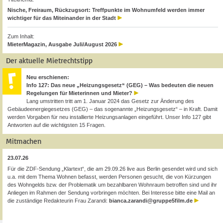
Nische, Freiraum, Rückzugsort: Treffpunkte im Wohnumfeld werden immer
wichtiger für das Miteinander in der Stadt
Zum Inhalt:
MieterMagazin, Ausgabe Juli/August 2026
Der aktuelle Mietrechtstipp
Neu erschienen:
Info 127: Das neue „Heizungsgesetz“ (GEG) – Was bedeuten die neuen
Regelungen für Mieterinnen und Mieter?
Lang umstritten tritt am 1. Januar 2024 das Gesetz zur Änderung des
Gebäudeenergiegesetzes (GEG) – das sogenannte „Heizungsgesetz“ – in Kraft. Damit
werden Vorgaben für neu installierte Heizungsanlagen eingeführt. Unser Info 127 gibt
Antworten auf die wichtigsten 15 Fragen.
Mitmachen
23.07.26
Für die ZDF-Sendung „Klartext“, die am 29.09.26 live aus Berlin gesendet wird und sich
u.a. mit dem Thema Wohnen befasst, werden Personen gesucht, die von Kürzungen
des Wohngelds bzw. der Problematik um bezahlbaren Wohnraum betroffen sind und ihr
Anliegen im Rahmen der Sendung vorbringen möchten. Bei Interesse bitte eine Mail an
die zuständige Redakteurin Frau Zarandi:
bianca.zarandi@gruppe5film.de