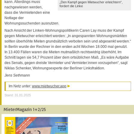
kann. Allerdings muss
„Den Kampf gegen Mietwucher erleichtern“,
fordert die Linke
nachgewiesen werden,
dass die Vermietenden eine
Notlage der
Wohnungssuchenden ausnutzen.
Nach Ansicht der Linken-Wohnungspolitikerin Caren Lay muss der Kampf
gegen Mietwucher erleichtert werden: „In angespannten Wohnungsmärkten
sollten überhöhte Mieten grundsätzlich verboten sein und abgesenkt werden.“
In Berlin wurde der Rechner in den ersten acht Wochen 18.000 mal genutzt.
In 13.400 Fällen waren die Mieten mutmaßlich rechtswidrig überhöht. Im
Schnitt lagen sie 54,7 Prozent über dem ortsüblichen Maß. „Es wäre Aufgabe
des Senats, gegen dreiste Vermieter und Vermieter:innen vorzugehen“, sagt
Niklas Schenker, Wohnungsexperte der Berliner Linksfraktion.
Jens Sethmann
Im Netz unter:
www.mietwucher.app
Stand: 31.01.2025
MieterMagazin 1+2/25