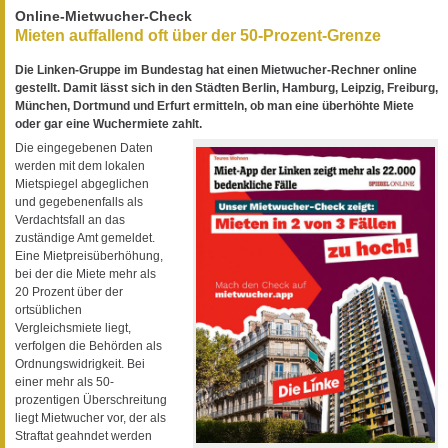
Online-Mietwucher-Check
Mieten auffallend oft über der 50-Prozent-Grenze
Die Linken-Gruppe im Bundestag hat einen Mietwucher-Rechner online
gestellt. Damit lässt sich in den Städten Berlin, Hamburg, Leipzig, Freiburg,
München, Dortmund und Erfurt ermitteln, ob man eine überhöhte Miete
oder gar eine Wuchermiete zahlt.
Die eingegebenen Daten
werden mit dem lokalen
Mietspiegel abgeglichen
und gegebenenfalls als
Verdachtsfall an das
zuständige Amt gemeldet.
Eine Mietpreisüberhöhung,
bei der die Miete mehr als
20 Prozent über der
ortsüblichen
Vergleichsmiete liegt,
verfolgen die Behörden als
Ordnungswidrigkeit. Bei
einer mehr als 50-
prozentigen Überschreitung
liegt Mietwucher vor, der als
Straftat geahndet werden