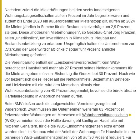
Nachdem zuletzt die Mieterhöhungen bei den sechs landeseigenen
Wohnungsbaugesellschaften auf ein Prozent im Jahr begrenzt waren und
zudem bis Ende 2023 ein außerordentlicher Mietenstopp gilt, dürfen ab 2024
die Mieten jährlich in Summe für die Bestandsmietverträge um 2,9 Prozent
steigen. Diese „moderaten Mieterhöhungen“, so Gesobau-Chef Jörg Franzen,
seien „unerlässlich“, um Investitionen in Klimaschutz, Neubau und
Bestandsentwicklung zu erlauben. Ursprünglich hatten die Unternehmen zur
„Stärkung der Eigenwirtschaftlichkeit“ sogar fünf Prozent jährliche
Mietanhebung gefordert.
Die Vereinbarung enthält ein „Leistbarkeitsversprechen“: Kein WBS-
berechtigter Haushalt soll mehr als 27 Prozent seines Nettoeinkommens für
die Miete ausgeben müssen. Bisher lag die Grenze bei 30 Prozent. Nach wie
vor bezieht sich diese Regel auf die Nettokaltmiete. Bezieht man Betriebs-
und Heizkosten mit ein, wird den Menschen oftmals eine
Wohnkostenbelastung von 40 Prozent zugemutet, bevor sie die bürokratische
Härtefallregelung in Anspruch nehmen dürfen.
Beim BMV stoßen auch die aufgeweichten Vermietungsregeln auf
Widerspruch. Zwar müssen die Unternehmen weiterhin 63 Prozent der
freiwerdenden Wohnungen an Menschen mit
Wohnberechtigungsschein
(WBS) vermieten, doch die Hälfte davon geht künftig an Haushalte mit
mittleren Gehältern, für die die WBS-Einkommensgrenzen extra erhöht
worden sind. Im Neubau wird der Anteil der Wohnungen für Haushalte in den
bisherigen WBS-Einkommensgrenzen von 50 auf 30 Prozent reduziert. Für