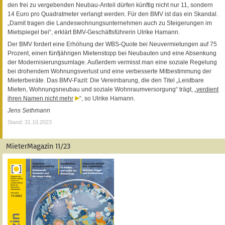
den frei zu vergebenden Neubau-Anteil dürfen künftig nicht nur 11, sondern
14 Euro pro Quadratmeter verlangt werden. Für den BMV ist das ein Skandal.
„Damit tragen die Landeswohnungsunternehmen auch zu Steigerungen im
Mietspiegel bei“, erklärt BMV-Geschäftsführerin Ulrike Hamann.
Der BMV fordert eine Erhöhung der WBS-Quote bei Neuvermietungen auf 75
Prozent, einen fünfjährigen Mietenstopp bei Neubauten und eine Absenkung
der Modernisierungsumlage. Außerdem vermisst man eine soziale Regelung
bei drohendem Wohnungsverlust und eine verbesserte Mitbestimmung der
Mieterbeiräte. Das BMV-Fazit: Die Vereinbarung, die den Titel „Leistbare
Mieten, Wohnungsneubau und soziale Wohnraumversorgung“ trägt, „
verdient
ihren Namen nicht mehr
“, so Ulrike Hamann.
Jens Sethmann
Stand: 31.10.2023
MieterMagazin 11/23