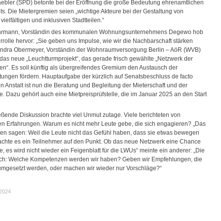
aebler (SPD) betonte bei der Eröffnung die große Bedeutung ehrenamtlichen
. Die Mietergremien seien „wichtige Akteure bei der Gestaltung von
vielfältigen und inklusiven Stadtteilen.“
rmann, Vorständin des kommunalen Wohnungsunternehmens Degewo hob
errolle hervor: „Sie geben uns Impulse, wie wir die Nachbarschaft stärken
ndra Obermeyer, Vorständin der Wohnraumversorgung Berlin – AöR (WVB)
 das neue „Leuchtturmprojekt“, das gerade frisch gewählte „Netzwerk der
en“. Es soll künftig als übergreifendes Gremium den Austausch der
etungen fördern. Hauptaufgabe der kürzlich auf Senatsbeschluss de facto
n Anstalt ist nun die Beratung und Begleitung der Mieterschaft und der
e. Dazu gehört auch eine Mietpreisprüfstelle, die im Januar 2025 an den Start
eßende Diskussion brachte viel Unmut zutage. Viele berichteten von
den Erfahrungen. Warum es nicht mehr Leute gebe, die sich engagieren? „Das
nen sagen: Weil die Leute nicht das Gefühl haben, dass sie etwas bewegen
achte es ein Teilnehmer auf den Punkt. Ob das neue Netzwerk eine Chance
ffe, es wird nicht wieder ein Feigenblatt für die LWUs“ meinte ein anderer: „Die
och: Welche Kompetenzen werden wir haben? Geben wir Empfehlungen, die
mgesetzt werden, oder machen wir wieder nur Vorschläge?“
.2024