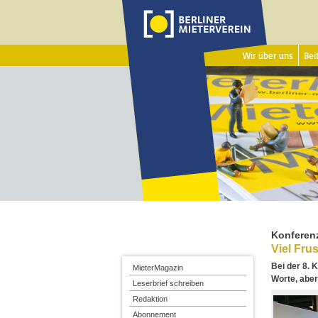
Wir über uns
Beit
Konferenz
Viel Fru
Bei der 8. 
MieterMagazin
Worte, abe
Leserbrief schreiben
Redaktion
Abonnement