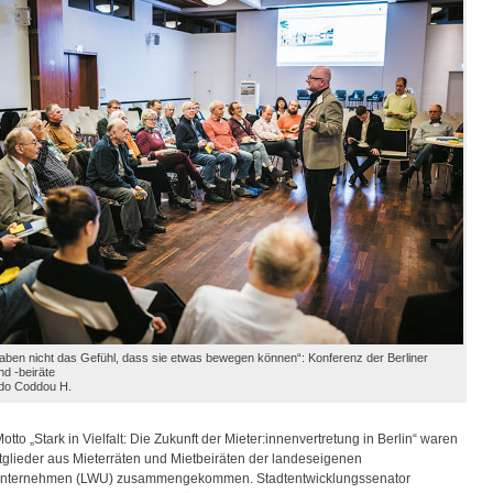
haben nicht das Gefühl, dass sie etwas bewegen können“: Konferenz der Berliner
nd -beiräte
ldo Coddou H.
tto „Stark in Vielfalt: Die Zukunft der Mieter:innenvertretung in Berlin“ waren
tglieder aus Mieterräten und Mietbeiräten der landeseigenen
ternehmen (LWU) zusammengekommen. Stadtentwicklungssenator