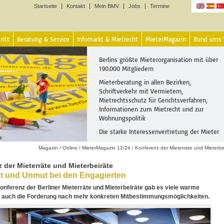
Startseite
Kontakt
Mein BMV
Jobs
Termine
Sprachen
ritt
Beratung & Service
Infomarkt & Mietrecht
MieterMagazin
Rund ums
Berlins größte Mieterorganisation mit über
190.000 Mitgliedern
Mieterberatung in allen Bezirken,
Schriftverkehr mit Vermietern,
Mietrechtsschutz für Gerichtsverfahren,
Informationen zum Mietrecht und zur
Wohnungspolitik
Die starke Interessenvertretung der Mieter
Magazin
/
Online
/
MieterMagazin 12/24
/
Konferenz der Mieterräte und Mieterbe
 der Mieterräte und Mieterbeiräte
st und Unmut bei den Engagierten
Konferenz der Berliner Mieterräte und Mieterbeiräte gab es viele warme
r auch die Forderung nach mehr konkreten Mitbestimmungsmöglichkeiten.