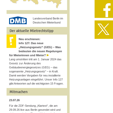
Landesverband Berlin im
Deutschen Mieterbund
Der aktuelle Mietrechtstipp
Neu erschienen:
Info 127: Das neue
„Heizungsgesetz“ (GEG) – Was
bedeuten die neuen Regelungen
für Mieterinnen und Mieter?
Lang umstritten tritt am 1. Januar 2024 das
Gesetz zur Änderung des
Gebäudeenergiegesetzes (GEG) – das
sogenannte „Heizungsgesetz“ – in Kraft.
Damit werden Vorgaben für neu installierte
Heizungsanlagen eingeführt. Unser Info 127
gibt Antworten auf die wichtigsten 15 Fragen.
Mitmachen
23.07.26
Für die ZDF-Sendung „Klartext“, die am
29.09.26 live aus Berlin gesendet wird und