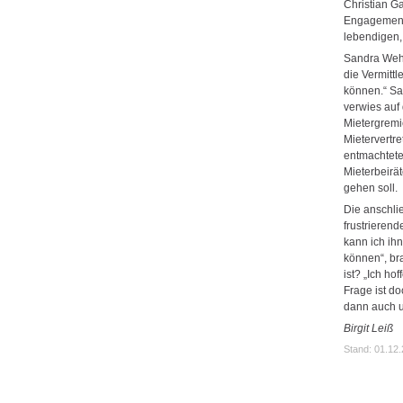
Christian G
Engagements
lebendigen, 
Sandra Weh
die Vermittl
können.“ Sa
verwies auf
Mietergremi
Mietervertr
entmachtete
Mieterbeirät
gehen soll.
Die anschli
frustrieren
kann ich ih
können“, br
ist? „Ich ho
Frage ist d
dann auch u
Birgit Leiß
Stand: 01.12