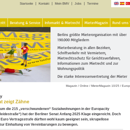
Startseite
Kontakt
Mein BMV
Jobs
Termine
Sprachen
ritt
Beratung & Service
Infomarkt & Mietrecht
MieterMagazin
Rund ums
Berlins größte Mieterorganisation mit über
190.000 Mitgliedern
Mieterberatung in allen Bezirken,
Schriftverkehr mit Vermietern,
Mietrechtsschutz für Gerichtsverfahren,
Informationen zum Mietrecht und zur
Wohnungspolitik
Die starke Interessenvertretung der Mieter
Magazin
/
Online
/
MieterMagazin 10/25
/
Europ
ty
t zeigt Zähne
 um die 215 „verschwundenen“ Sozialwohnungen in der Europacity
Heidestraße“) hat der Berliner Senat Anfang 2025 Klage eingereicht. Doch
 Euro Vertragsstrafe dürften wohl kaum geeignet sein, skrupellose
zur Einhaltung von Vereinbarungen zu bewegen.