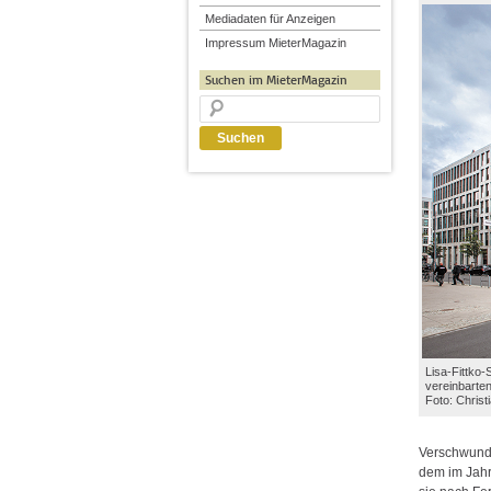
Mediadaten für Anzeigen
Impressum MieterMagazin
Suchen im MieterMagazin
Lisa-Fittko-
vereinbarten
Foto: Chris
Verschwunde
dem im Jahr