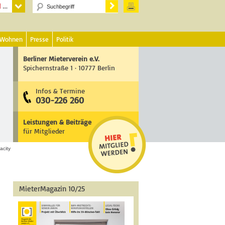
 Wohnen
Presse
Politik
Berliner Mieterverein e.V.
Spichernstraße 1 · 10777 Berlin
Infos & Termine
030-226 260
Leistungen & Beiträge
für Mitglieder
acity
MieterMagazin 10/25