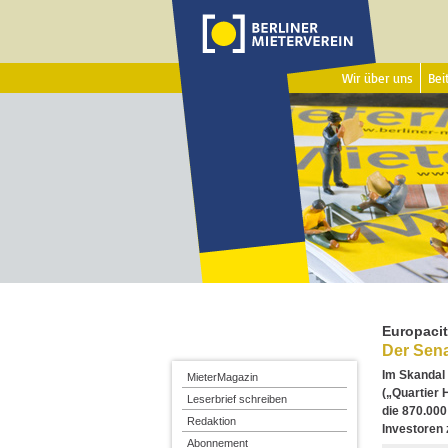
Wir über uns
Beit
Europaci
Der Sena
Im Skandal
MieterMagazin
(„Quartier 
Leserbrief schreiben
die 870.000
Redaktion
Investoren 
Abonnement