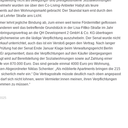
rtigstellung nicht als belegungs- und preisgebundene Sozialwohnungen
Vielmehr wurden sie über den Co-Living-Anbieter Habyt als teure
ents auf den Wohnungsmarkt gebracht. Der Skandal kam erst durch den
at Lehrter Straße ans Licht.
mer lehnt jegliche Bindung ab, zum einen weil keine Fördermittel geflossen
nderen weil das betreffende Grundstück in der Lisa-Fittko-Straße im Jahr
nbringungsvertrag an die QH Development 2 GmbH & Co. KG übertragen
licherweise um die lästige Verpflichtung auszuhebeln. Der Senat wurde nicht
kauf unterrichtet, auch das ist ein Verstoß gegen den Vertrag. Nach langer
r Prüfung hat der Senat Ende Januar Klage beim Verwaltungsgericht Berlin
. Er argumentiert, dass die Verpflichtungen auf den Käufer übergegangen
agt wird auf Bereitstellung der Sozialwohnungen sowie auf Zahlung einer
afe von 870.000 Euro. Das sind gerade einmal 4000 Euro pro Wohnung,
inken-Abgeordneter Niklas Schenker: „Als möblierte Apartments bringen die 215
icherlich mehr ein.“ Die Vertragsstrafe müsste deutlich nach oben angepasst
 darf sich nicht lohnen, wenn Vermieter:innen meinen, ihren Verpflichtungen
kommen zu müssen.“
.2025