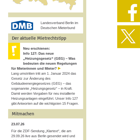
Landesverband Berlin im
Deutschen Mieterbund
Der aktuelle Mietrechtstipp
Neu erschienen:
Info 127: Das neue
„Heizungsgesetz“ (GEG) – Was
bedeuten die neuen Regelungen
für Mieterinnen und Mieter?
Lang umstritten tritt am 1. Januar 2024 das
Gesetz zur Änderung des
Gebäudeenergiegesetzes (GEG) – das
sogenannte „Heizungsgesetz“ – in Kraft.
Damit werden Vorgaben für neu installierte
Heizungsanlagen eingeführt. Unser Info 127
gibt Antworten auf die wichtigsten 15 Fragen.
Mitmachen
23.07.26
Für die ZDF-Sendung „Klartext“, die am
29.09.26 live aus Berlin gesendet wird und