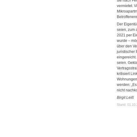
sie nach Fe
vermietet. 
Mikroapartm
Betroffenenr
Der Eigentü
seien, zum a
2021 per Ei
wurde – mög
über den Ver
juristische
eingereicht
seien. Gekl
Vertragsstr
kritisiert L
Wohnungen s
werden: „Es
nicht nach
Birgit Leiß
Stand: 01.10