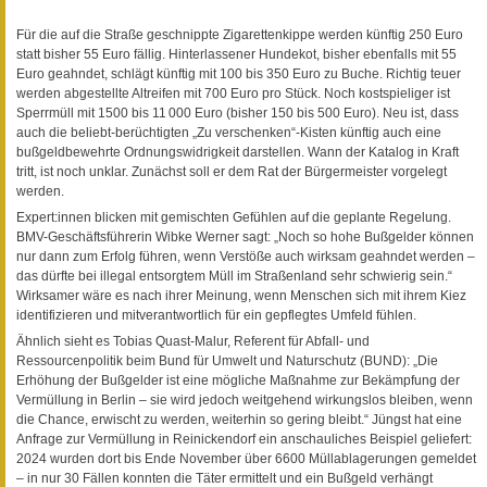
Für die auf die Straße geschnippte Zigarettenkippe werden künftig 250 Euro
statt bisher 55 Euro fällig. Hinterlassener Hundekot, bisher ebenfalls mit 55
Euro geahndet, schlägt künftig mit 100 bis 350 Euro zu Buche. Richtig teuer
werden abgestellte Altreifen mit 700 Euro pro Stück. Noch kostspieliger ist
Sperrmüll mit 1500 bis 11 000 Euro (bisher 150 bis 500 Euro). Neu ist, dass
auch die beliebt-berüchtigten „Zu verschenken“-Kisten künftig auch eine
bußgeldbewehrte Ordnungswidrigkeit darstellen. Wann der Katalog in Kraft
tritt, ist noch unklar. Zunächst soll er dem Rat der Bürgermeister vorgelegt
werden.
Expert:innen blicken mit gemischten Gefühlen auf die geplante Regelung.
BMV-Geschäftsführerin Wibke Werner sagt: „Noch so hohe Bußgelder können
nur dann zum Erfolg führen, wenn Verstöße auch wirksam geahndet werden –
das dürfte bei illegal entsorgtem Müll im Straßenland sehr schwierig sein.“
Wirksamer wäre es nach ihrer Meinung, wenn Menschen sich mit ihrem Kiez
identifizieren und mitverantwortlich für ein gepflegtes Umfeld fühlen.
Ähnlich sieht es Tobias Quast-Malur, Referent für Abfall- und
Ressourcenpolitik beim Bund für Umwelt und Naturschutz (BUND): „Die
Erhöhung der Bußgelder ist eine mögliche Maßnahme zur Bekämpfung der
Vermüllung in Berlin – sie wird jedoch weitgehend wirkungslos bleiben, wenn
die Chance, erwischt zu werden, weiterhin so gering bleibt.“ Jüngst hat eine
Anfrage zur Vermüllung in Reinickendorf ein anschauliches Beispiel geliefert:
2024 wurden dort bis Ende November über 6600 Müllablagerungen gemeldet
– in nur 30 Fällen konnten die Täter ermittelt und ein Bußgeld verhängt