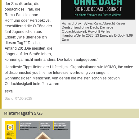
der Suchtkranke, die
obdachlose Frau, die
Roma-Familie ohne
Hoffnung oder Perspektive,
Richard Brox, Sylvia Rizvi, Albrecht Kieser:
erschütternd die O-Töne der
Deutschland ohne Dach. Die neue
Obdachlosigkeit, Rowohlt Verlag
fünf Jugendlichen aus
Hamburg/Berlin 2023, 13 Euro, als E-Book 9,99
Essen: „Wie überlebe ich
Euro
diesen Tag?“ Tascha,
Anfang 20: „Die meisten, die
länger auf der Straße leben,
können gar nicht mehr anders. Die haben aufgegeben.“
Handfeste Tipps liefert der Hilfeteil, mit Organisationen wie MOMO, the voice
of disconnected youth, einer Interessenvertretung von jungen,
wohnungslosen Menschen, von denen die meisten schon selbst von
Obdachlosigkeit betroffen waren.
eska
Stand: 07.05.2025
MieterMagazin 5/25