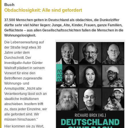
Buch
Obdachlosigkeit: Alle sind gefordert
37.500 Menschen gelten in Deutschland als obdachlos, die Dunkelziffer
dürfte sehr viel höher liegen: Junge, Alte, Kinder, Frauen, ganze Familien,
Geflüchtete – aus allen Gesellschaftsschichten fallen die Menschen in die
Wohnungslosigkeit.
Die Lebenserwartung auf
der Straße liegt etwa 30
Jahre unter dem
Durchschnitt. Der
Investigativ-Autor Günter
Wallraff plädiert in seinem
Vorwort für eine den
Betroffenen zugewandte
Wohnungs- und
Armutspolitik: „Nicht alle
Verantwortung lässt sich an
staatliche Institutionen
abschieben. Insofern trifft
zu, dass jeder Einzelne, wir
alle gefordert sind. Wir
müssen hinschauen.“
Hier kommen sie zu Wort,