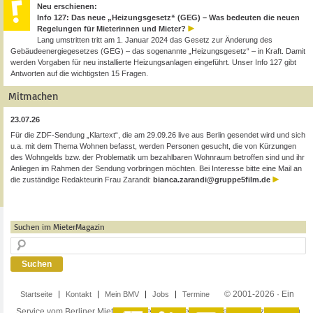
Neu erschienen:
Info 127: Das neue „Heizungsgesetz“ (GEG) – Was bedeuten die neuen
Regelungen für Mieterinnen und Mieter?
Lang umstritten tritt am 1. Januar 2024 das Gesetz zur Änderung des
Gebäudeenergiegesetzes (GEG) – das sogenannte „Heizungsgesetz“ – in Kraft. Damit
werden Vorgaben für neu installierte Heizungsanlagen eingeführt. Unser Info 127 gibt
Antworten auf die wichtigsten 15 Fragen.
Mitmachen
23.07.26
Für die ZDF-Sendung „Klartext“, die am 29.09.26 live aus Berlin gesendet wird und sich
u.a. mit dem Thema Wohnen befasst, werden Personen gesucht, die von Kürzungen
des Wohngelds bzw. der Problematik um bezahlbaren Wohnraum betroffen sind und ihr
Anliegen im Rahmen der Sendung vorbringen möchten. Bei Interesse bitte eine Mail an
die zuständige Redakteurin Frau Zarandi:
bianca.zarandi@gruppe5film.de
Suchen im MieterMagazin
© 2001-2026 · Ein
Startseite
Kontakt
Mein BMV
Jobs
Termine
Service vom Berliner Mieterverein e.V. ·
Impressum
·
Datenschutzerklärung