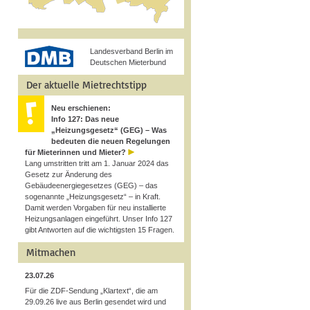
Landesverband Berlin im
Deutschen Mieterbund
Der aktuelle Mietrechtstipp
Neu erschienen:
Info 127: Das neue
„Heizungsgesetz“ (GEG) – Was
bedeuten die neuen Regelungen
für Mieterinnen und Mieter?
Lang umstritten tritt am 1. Januar 2024 das
Gesetz zur Änderung des
Gebäudeenergiegesetzes (GEG) – das
sogenannte „Heizungsgesetz“ – in Kraft.
Damit werden Vorgaben für neu installierte
Heizungsanlagen eingeführt. Unser Info 127
gibt Antworten auf die wichtigsten 15 Fragen.
Mitmachen
23.07.26
Für die ZDF-Sendung „Klartext“, die am
29.09.26 live aus Berlin gesendet wird und