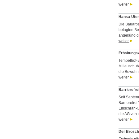
weiter
Hansa-Ufer
Die Bauarbe
betagten Be
angekündig
weiter
Erhaltungsv
Tempelhof-Sc
Milieuschut
die Bewohne
weiter
Barrierefr
Seit Septem
Barrierefrei
Einschränku
die AG von
weiter
Der Brosch