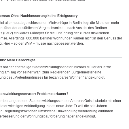
remse: Ohne Nachbesserung keine Erfolgsstory
rtel aller neu abgeschlossenen Mietverträge in Berlin liegt die Miete um mehr
nt über der ortsüblichen Vergleichsmiete – nach Ansicht des Berliner
s (BMV) ein klares Plädoyer für die Einführung der zurzeit diskutierten
emse. Allerdings: 600.000 Berliner Wohnungen kämen nicht in den Genuss der
. Hier – so der BMV – müsse nachgebessert werden.
nis: Mehr Berechtigte
 hat der ehemalige Stadtentwicklungssenator Michael Müller als letzte
g am Tag vor seiner Wahl zum Regierenden Bürgermeister eine
lung des „Mietenbündnisses für bezahlbares Wohnen“ angekündigt.
tentwicklungssenator: Probleme erkannt?
mber angetretene Stadtentwicklungssenator Andreas Geisel startete mit einer
Mieter wichtigen Ankündigung in das neue Jahr: Er will die seit Jahren
n Regierungsfraktionen umstrittene Umwandlungsverordnung einführen.
erbesserung der Wohnungsbauförderung hat er angekündigt.