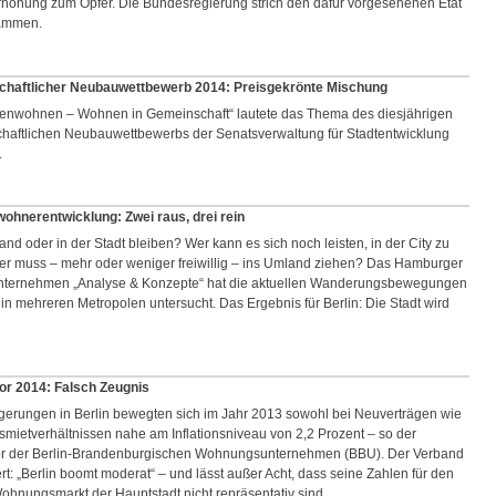
öhung zum Opfer. Die Bundesregierung strich den dafür vorgesehenen Etat
sammen.
haftlicher Neubauwettbewerb 2014: Preisgekrönte Mischung
enwohnen – Wohnen in Gemeinschaft“ lautete das Thema des diesjährigen
aftlichen Neubauwettbewerbs der Senatsverwaltung für Stadtentwicklung
.
wohnerentwicklung: Zwei raus, drei rein
nd oder in der Stadt bleiben? Wer kann es sich noch leisten, in der City zu
 muss – mehr oder weniger freiwillig – ins Umland ziehen? Das Hamburger
nternehmen „Analyse & Konzepte“ hat die aktuellen Wanderungsbewegungen
in mehreren Metropolen untersucht. Das Ergebnis für Berlin: Die Stadt wird
or 2014: Falsch Zeugnis
igerungen in Berlin bewegten sich im Jahr 2013 sowohl bei Neuverträgen wie
smietverhältnissen nahe am Inflationsniveau von 2,2 Prozent – so der
or der Berlin-Brandenburgischen Wohnungsunternehmen (BBU). Der Verband
rt: „Berlin boomt moderat“ – und lässt außer Acht, dass seine Zahlen für den
hnungsmarkt der Hauptstadt nicht repräsentativ sind.