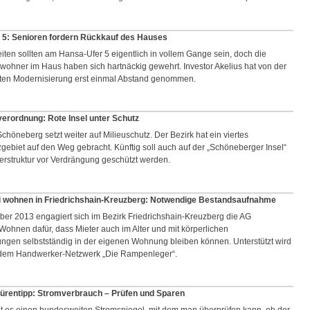
 5: Senioren fordern Rückkauf des Hauses
iten sollten am Hansa-Ufer 5 eigentlich in vollem Gange sein, doch die
wohner im Haus haben sich hartnäckig gewehrt. Investor Akelius hat von der
ten Modernisierung erst einmal Abstand genommen.
erordnung: Rote Insel unter Schutz
höneberg setzt weiter auf Milieuschutz. Der Bezirk hat ein viertes
zgebiet auf den Weg gebracht. Künftig soll auch auf der „Schöneberger Insel“
rstruktur vor Verdrängung geschützt werden.
ei wohnen in Friedrichshain-Kreuzberg: Notwendige Bestandsaufnahme
ber 2013 engagiert sich im Bezirk Friedrichshain-Kreuzberg die AG
 Wohnen dafür, dass Mieter auch im Alter und mit körperlichen
ngen selbstständig in der eigenen Wohnung bleiben können. Unterstützt wird
 dem Handwerker-Netzwerk „Die Rampenleger“.
ürentipp: Stromverbrauch – Prüfen und Sparen