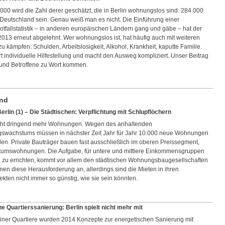
000 wird die Zahl derer geschätzt, die in Berlin wohnungslos sind. 284.000
n Deutschland sein. Genau weiß man es nicht. Die Einführung einer
fallstatistik – in anderen europäischen Ländern gang und gäbe – hat der
013 erneut abgelehnt. Wer wohnungslos ist, hat häufig auch mit weiteren
 kämpfen: Schulden, Arbeitslosigkeit, Alkohol, Krankheit, kaputte Familie.
t individuelle Hilfestellung und macht den Ausweg kompliziert. Unser Beitrag
r und Betroffene zu Wort kommen.
und
erlin (1) – Die Städtischen: Verpflichtung mit Schlupflöchern
ucht dringend mehr Wohnungen. Wegen des anhaltenden
swachstums müssen in nächster Zeit Jahr für Jahr 10.000 neue Wohnungen
en. Private Bauträger bauen fast ausschließlich im oberen Preissegment,
tumswohnungen. Die Aufgabe, für untere und mittlere Einkommensgruppen
u errichten, kommt vor allem den städtischen Wohnungsbaugesellschaften
men diese Herausforderung an, allerdings sind die Mieten in ihren
kten nicht immer so günstig, wie sie sein könnten.
e Quartierssanierung: Berlin spielt nicht mehr mit
rliner Quartiere wurden 2014 Konzepte zur energetischen Sanierung mit