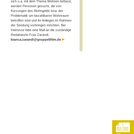
sich u.a. mit dem Thema Wohnen befasst,
werden Personen gesucht, die von
Kürzungen des Wohngelds bzw. der
Problematik um bezahlbaren Wohnraum
betroffen sind und ihr Anliegen im Rahmen
der Sendung vorbringen möchten. Bei
Interesse bitte eine Mail an die zuständige
Redakteurin Frau Zarandi:
bianca.zarandi@gruppe5film.de