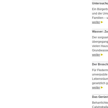
Untersuchun
Ein Bürgerb
und die Um
Familien – u
weiter
Wasser: Zu
Der sorgsam
übergegang
vielen Haus
Grundwasser
weiter
Der Brosch
Für Fleder
unverputzte
Lebensräume 
gesetzlich g
weiter
Das Gerüst 
Beharrlichk
Calvinstraße