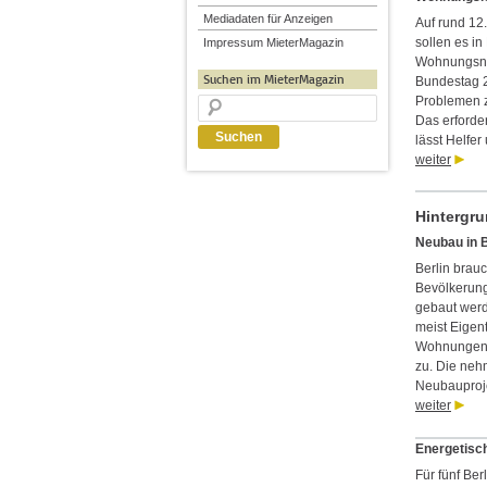
Mediadaten für Anzeigen
Auf rund 12.
sollen es i
Impressum MieterMagazin
Wohnungsnot
Suchen im MieterMagazin
Bundestag 2
Problemen zu
Das erforder
lässt Helfe
weiter
Hintergr
Neubau in B
Berlin bra
Bevölkerung
gebaut werd
meist Eigen
Wohnungen z
zu. Die neh
Neubauproje
weiter
Energetisch
Für fünf Be