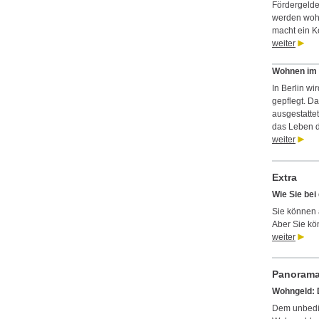
Fördergelder
werden wohl
macht ein 
weiter
Wohnen im 
In Berlin wi
gepflegt. Da
ausgestatte
das Leben d
weiter
Extra
Wie Sie bei
Sie können 
Aber Sie kö
weiter
Panoram
Wohngeld: 
Dem unbedin