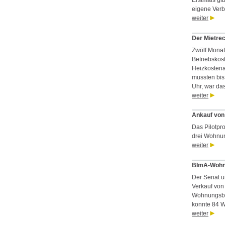
Erstmals gi
eigene Verbr
weiter
Der Mietre
Zwölf Mona
Betriebskos
Heizkostena
mussten bis
Uhr, war das
weiter
Ankauf von 
Das Pilotpr
drei Wohnun
weiter
BImA-Wohnu
Der Senat u
Verkauf vo
Wohnungsba
konnte 84 
weiter