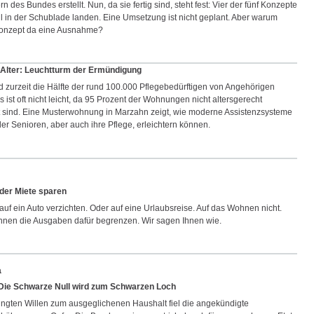
n des Bundes erstellt. Nun, da sie fertig sind, steht fest: Vier der fünf Konzepte
 in der Schublade landen. Eine Umsetzung ist nicht geplant. Aber warum
Konzept da eine Ausnahme?
Alter: Leuchtturm der Ermündigung
rd zurzeit die Hälfte der rund 100.000 Pflegebedürftigen von Angehörigen
s ist oft nicht leicht, da 95 Prozent der Wohnungen nicht altersgerecht
t sind. Eine Musterwohnung in Marzahn zeigt, wie moderne Assistenzsysteme
er Senioren, aber auch ihre Pflege, erleichtern können.
 der Miete sparen
auf ein Auto verzichten. Oder auf eine Urlaubsreise. Auf das Wohnen nicht.
nnen die Ausgaben dafür begrenzen. Wir sagen Ihnen wie.
a
Die Schwarze Null wird zum Schwarzen Loch
gten Willen zum ausgeglichenen Haushalt fiel die angekündigte