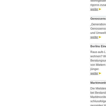
Wohngelderh
rigoros zu
weiter
Genossensc
„Generation
Genossensch
und Umwelt
weiter
Berlins Ein
Raus aufs La
wohnen? Wer
Beratungsu
von Mietern 
jünger.
weiter
Marktmonit
Die Mietste
bei Bestand
Marktmonit
schlussfolge
gesamten Wo