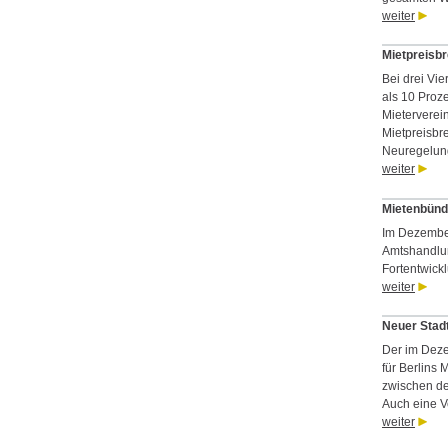
weiter
Mietpreisb
Bei drei Vie
als 10 Proze
Mieterverein
Mietpreisbr
Neuregelung
weiter
Mietenbünd
Im Dezember
Amtshandlun
Fortentwick
weiter
Neuer Stad
Der im Deze
für Berlins 
zwischen de
Auch eine V
weiter