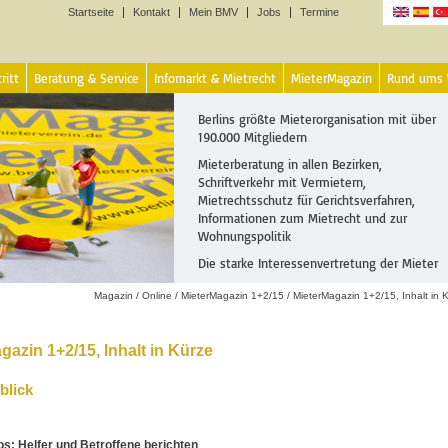
Startseite
Kontakt
Mein BMV
Jobs
Termine
Sprachen
ritt
Beratung & Service
Infomarkt & Mietrecht
MieterMagazin
Rund ums
Berlins größte Mieterorganisation mit über
190.000 Mitgliedern
Mieterberatung in allen Bezirken,
Schriftverkehr mit Vermietern,
Mietrechtsschutz für Gerichtsverfahren,
Informationen zum Mietrecht und zur
Wohnungspolitik
Die starke Interessenvertretung der Mieter
Magazin
/
Online
/
MieterMagazin 1+2/15
/
MieterMagazin 1+2/15, Inhalt in 
gazin 1+2/15, Inhalt in Kürze
blick
s: Helfer und Betroffene berichten