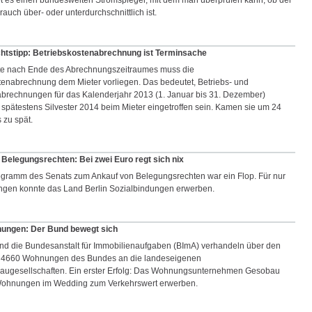
bt es einen bundesweiten Stromspiegel, mit dem man überprüfen kann, ob der
auch über- oder unterdurchschnittlich ist.
chtstipp: Betriebskostenabrechnung ist Terminsache
te nach Ende des Abrechnungszeitraumes muss die
tenabrechnung dem Mieter vorliegen. Das bedeutet, Betriebs- und
brechnungen für das Kalenderjahr 2013 (1. Januar bis 31. Dezember)
 spätestens Silvester 2014 beim Mieter eingetroffen sein. Kamen sie um 24
 zu spät.
Belegungsrechten: Bei zwei Euro regt sich nix
ogramm des Senats zum Ankauf von Belegungsrechten war ein Flop. Für nur
gen konnte das Land Berlin Sozialbindungen erwerben.
ngen: Der Bund bewegt sich
nd die Bundesanstalt für Immobilienaufgaben (BImA) verhandeln über den
n 4660 Wohnungen des Bundes an die landeseigenen
ugesellschaften. Ein erster Erfolg: Das Wohnungsunternehmen Gesobau
Wohnungen im Wedding zum Verkehrswert erwerben.