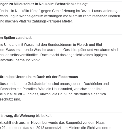
gen zu Milieuschutz in Neukölln: Beharrlichkeit siegt
ündnis in Neukölln kämpft gegen Gentrifizierung im Bezirk. Luxussanierungen
wandlung in Wohneigentum verdrängen vor allem im zentrumsnahen Norden
nd machen Platz für zahlungskräftigere Mieter.
m Spülen zu schade
e Umgang mit Wasser ist den Bundesbürgern in Fleisch und Blut
en. Wassersparende Waschmaschinen, Geschirrspüler und Armaturen sind in
halten selbstverständlich. Doch macht das angesichts eines üppigen
vorrats überhaupt Sinn?
ürentipp: Unter einem Dach mit der Fledermaus
mäuse und andere Gebäudebrüter sind unausgebaute Dachböden und
 Fassaden ein Paradies. Wird ein Haus saniert, verschwinden ihre
nur allzu oft – und das, obwohl die Brut- und Niststätten eigentlich
eschützt sind.
ist weg, die Wohnung bleibt kalt
eit zahlt sich aus. Im November wurde das Baugerüst vor dem Haus
 21 abgebaut, das seit 2013 ungenutzt den Mietern die Sicht versperrte.