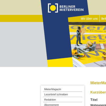
Wir über uns
Beit
MieterMa
MieterMagazin
Kurzüber
Leserbrief schreiben
Titel
Redaktion
Abonnement
Wohnungslo