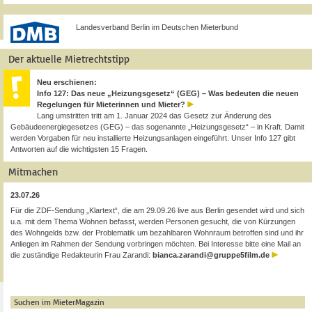
Landesverband Berlin im Deutschen Mieterbund
Der aktuelle Mietrechtstipp
Neu erschienen:
Info 127: Das neue „Heizungsgesetz“ (GEG) – Was bedeuten die neuen
Regelungen für Mieterinnen und Mieter?
Lang umstritten tritt am 1. Januar 2024 das Gesetz zur Änderung des
Gebäudeenergiegesetzes (GEG) – das sogenannte „Heizungsgesetz“ – in Kraft. Damit
werden Vorgaben für neu installierte Heizungsanlagen eingeführt. Unser Info 127 gibt
Antworten auf die wichtigsten 15 Fragen.
Mitmachen
23.07.26
Für die ZDF-Sendung „Klartext“, die am 29.09.26 live aus Berlin gesendet wird und sich
u.a. mit dem Thema Wohnen befasst, werden Personen gesucht, die von Kürzungen
des Wohngelds bzw. der Problematik um bezahlbaren Wohnraum betroffen sind und ihr
Anliegen im Rahmen der Sendung vorbringen möchten. Bei Interesse bitte eine Mail an
die zuständige Redakteurin Frau Zarandi:
bianca.zarandi@gruppe5film.de
Suchen im MieterMagazin