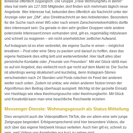
teilweise öffentlich zugänglich. Die Gruppe „Freie Wohnung/WG in Berlin“
etwa hat mehr als 127.000 Mitglieder, dort finden sich mehrmals täglich neue
Angebote. Wer Interesse hat, bekundet dies öffentlich als Nachricht unter der
Anzeige oder per „DM“, also Direktnachricht an den Anbietenden. Besonders
für die Suche nach einer WG oder nach einem Zwischenmietverhältnis dürfte
dies interessant sein. Da gerade in den sehr großen Gruppen viele andere
potenzielle Interessent:innen vorhanden sind, gilt es, regelmäßig mitzulesen
und schnell zu reagieren – ein nicht unerheblicher zeitlicher Aufwand.
Auf Instagram ist es eher verbreitet, die eigene Suche in einen – möglichst
kreativen – Post oder eine Story zu packen und darauf zu hoffen, dass das
eigene Netzwerk dies eifrig teilt und weiterverbreitet. Hier läuft alles über
persönliche Kontakte oder „Freunde von Freunden“. Mit viel Glück stößt man
so auf ein Angebot, das vielleicht noch gar nicht auf dem Markt ist. Die Suche
ist allerdings wenig strukturiert und kurzlebig, denn Instagram-Stories
verschwinden nach 24 Stunden und Posts rutschen im Feed der anderen
weiter nach unten. Zudem ist unklar, wie vielen anderen Nutzer:innen der
Algorithmus den Beitrag überhaupt ausspielt. Wichtig ist der gezielte Einsatz
von Hashtags wie etwa #wohnungssuche oder #wohnungberlin. Mit Glück
und Kreativität kann man eine beachtliche Reichweite erzielen.
Messenger-Dienste: Wohnungsgesuch als Status-Mitteilung
Dies verspricht auch die Videoplattform TikTok, die vor allem eine sehr junge
Zielgruppe begeistert. Erfolgversprechend sind hier besondere Videos, die
sich über das eigene Netzwerk hinaus verteilen. Auch hier gilt es, schnell zu
sein, weil Videos von Angeboten nur kurz zu sehen sind.