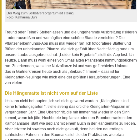
Der Weg zum Selbstversorgertum ist steinig
Foto: Katharina Buri
Freund oder Feind? Stehenlassen und die ungehemmte Ausbreitung riskieren
– oder rausreißen und womöglich eine schöne Staude vernichten? Die
Pflanzenerkennungs-App muss mal wieder ran. Ich fotografiere Blätter und
Blüten der unbekannten Pflanze, die sich gefühlt über Nacht flächig rund um
unsere Laube ausgebreitet hat. „Leider kein Ergebnis“, stellt die App fest. Ich
seufze. Dann muss wohl eines von Omas alten Pflanzenbestimmungsbüchern
ran. Zu erkennen, was eine Nutzpflanze ist und was gefürchtetes Unkraut –
das in Gärtnerkreisen heute auch als „Beikraut“ firmiert – dass ist für
Kleingarten-Neulinge wie mich eine der größten Herausforderungen. Eine
von vielen.
Die Hängematte ist nicht vorn auf der Liste
Ich kann nicht behaupten, ich sei nicht gewarnt worden: „Kleingärten sind
keine Erholungsgärten!“, titelte streng das örtliche Kleingarten-Magazin im
vergangenen Jahr. Eine Überschrift, die mir immer mal wieder in den Sinn
kommt, wenn ich jäte, Hochbeete bepflanze oder den Brombeerranken den
Kampf ansage, statt wie geplant mit einem Buch in der Hängematte zu liegen.
Aber letztere ist sowieso noch nicht gekauft, denn bei den neuerdings
zahlreichen Fahrten in den Baumarkt steht leider Praktisches wie etwa