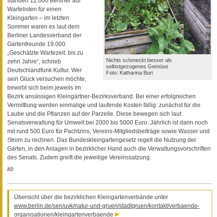
standen 12.000 Berliner auf
Wartelisten für einen
Kleingarten – im letzten
Sommer waren es laut dem
Berliner Landesverband der
Gartenfreunde 19.000.
„Geschätzte Wartezeit: bis zu
Nichts schmeckt besser als
zehn Jahre“, schrieb
selbstgezogenes Gemüse
Deutschlandfunk Kultur. Wer
Foto: Katharina Buri
sein Glück versuchen möchte,
bewirbt sich beim jeweils im
Bezirk ansässigen Kleingärtner-Bezirksverband. Bei einer erfolgreichen
Vermittlung werden einmalige und laufende Kosten fällig: zunächst für die
Laube und die Pflanzen auf der Parzelle. Diese bewegen sich laut
Senatsverwaltung für Umwelt bei 2000 bis 5000 Euro. Jährlich ist dann noch
mit rund 500 Euro für Pachtzins, Vereins-Mitgliedsbeiträge sowie Wasser und
Strom zu rechnen. Das Bundeskleingartengesetz regelt die Nutzung der
Gärten, in den Anlagen in bezirklicher Hand auch die Verwaltungsvorschriften
des Senats. Zudem greift die jeweilige Vereinssatzung.
kb
Übersicht über die bezirklichen Kleingartenverbände unter
www.berlin.de/sen/uvk/natur-und-gruen/stadtgruen/kontakt/verbaende-
organisationen/kleingartenverbaende