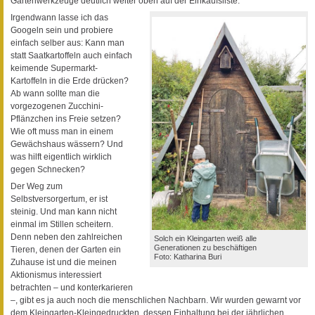
Gartenwerkzeuge deutlich weiter oben auf der Einkaufsliste.
Irgendwann lasse ich das
Googeln sein und probiere
einfach selber aus: Kann man
statt Saatkartoffeln auch einfach
keimende Supermarkt-
Kartoffeln in die Erde drücken?
Ab wann sollte man die
vorgezogenen Zucchini-
Pflänzchen ins Freie setzen?
Wie oft muss man in einem
Gewächshaus wässern? Und
was hilft eigentlich wirklich
gegen Schnecken?
Der Weg zum
Selbstversorgertum, er ist
steinig. Und man kann nicht
einmal im Stillen scheitern.
Denn neben den zahlreichen
Solch ein Kleingarten weiß alle
Generationen zu beschäftigen
Tieren, denen der Garten ein
Foto: Katharina Buri
Zuhause ist und die meinen
Aktionismus interessiert
betrachten – und konterkarieren
–, gibt es ja auch noch die menschlichen Nachbarn. Wir wurden gewarnt vor
dem Kleingarten-Kleingedruckten, dessen Einhaltung bei der jährlichen