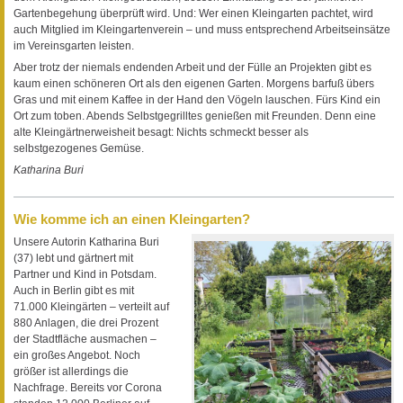
Gartenbegehung überprüft wird. Und: Wer einen Kleingarten pachtet, wird
auch Mitglied im Kleingartenverein – und muss entsprechend Arbeitseinsätze
im Vereinsgarten leisten.
Aber trotz der niemals endenden Arbeit und der Fülle an Projekten gibt es
kaum einen schöneren Ort als den eigenen Garten. Morgens barfuß übers
Gras und mit einem Kaffee in der Hand den Vögeln lauschen. Fürs Kind ein
Ort zum toben. Abends Selbstgegrilltes genießen mit Freunden. Denn eine
alte Kleingärtnerweisheit besagt: Nichts schmeckt besser als
selbstgezogenes Gemüse.
Katharina Buri
Wie komme ich an einen Kleingarten?
Unsere Autorin Katharina Buri
(37) lebt und gärtnert mit
Partner und Kind in Potsdam.
Auch in Berlin gibt es mit
71.000 Kleingärten – verteilt auf
880 Anlagen, die drei Prozent
der Stadtfläche ausmachen –
ein großes Angebot. Noch
größer ist allerdings die
Nachfrage. Bereits vor Corona