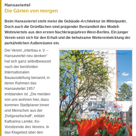
Hansaviertel
Die Gärten von morgen
Beim Hansaviertel steht meist die Gebäude-Architektur im Mittelpunkt.
Doch auch die Grünflächen sind prägender Bestandteil des Modell-
Wohnviertels aus den ersten Nachkriegsjahren West-Berlins. Ein junger
Verein setzt sich für den Erhalt und die behutsame Weiterentwicklung der
parkähnlichen Außenräume ein.
Der Verein „interbau e. V. –
Hansaviertel neu denken“
hat sich ganz selbstbewusst
nach der berühmten
Internationalen
Bauausstellung benannt, in
deren Rahmen das
Hansaviertel 1957
entstanden ist. „Die meisten
von uns wohnen hier, dazu
kommen Stadtplaner:innen
und Menschen aus der
Zivilgesellschaft“, erklärt
Katharina Lemke, Ko-
Vorsitzende des Vereins. In
das Klagelied über den