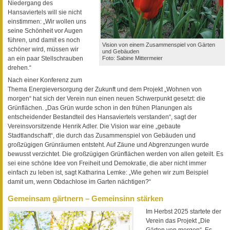
Niedergang des
Hansaviertels will sie nicht
einstimmen: „Wir wollen uns
seine Schönheit vor Augen
führen, und damit es noch
Vision von einem Zusammenspiel von Gärten
schöner wird, müssen wir
und Gebäuden
Foto: Sabine Mittermeier
an ein paar Stellschrauben
drehen.“
Nach einer Konferenz zum
Thema Energieversorgung der Zukunft und dem Projekt „Wohnen von
morgen“ hat sich der Verein nun einen neuen Schwerpunkt gesetzt: die
Grünflächen. „Das Grün wurde schon in den frühen Planungen als
entscheidender Bestandteil des Hansaviertels verstanden“, sagt der
Vereinsvorsitzende Henrik Adler. Die Vision war eine „gebaute
Stadtlandschaft“, die durch das Zusammenspiel von Gebäuden und
großzügigen Grünräumen entsteht. Auf Zäune und Abgrenzungen wurde
bewusst verzichtet. Die großzügigen Grünflächen werden von allen geteilt. Es
sei eine schöne Idee von Freiheit und Demokratie, die aber nicht immer
einfach zu leben ist, sagt Katharina Lemke: „Wie gehen wir zum Beispiel
damit um, wenn Obdachlose im Garten nächtigen?“
Gemeinsam gärtnern – Gemeinsinn stärken
Im Herbst 2025 startete der
Verein das Projekt „Die