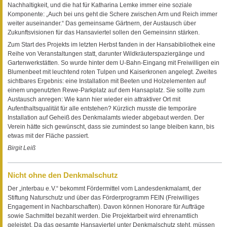
Nachhaltigkeit, und die hat für Katharina Lemke immer eine soziale
Komponente: „Auch bei uns geht die Schere zwischen Arm und Reich immer
weiter auseinander.“ Das gemeinsame Gärtnern, der Austausch über
Zukunftsvisionen für das Hansaviertel sollen den Gemeinsinn stärken.
Zum Start des Projekts im letzten Herbst fanden in der Hansabibliothek eine
Reihe von Veranstaltungen statt, darunter Wildkräuterspaziergänge und
Gartenwerkstätten. So wurde hinter dem U-Bahn-Eingang mit Freiwilligen ein
Blumenbeet mit leuchtend roten Tulpen und Kaiserkronen angelegt. Zweites
sichtbares Ergebnis: eine Installation mit Beeten und Holzelementen auf
einem ungenutzten Rewe-Parkplatz auf dem Hansaplatz. Sie sollte zum
Austausch anregen: Wie kann hier wieder ein attraktiver Ort mit
Aufenthaltsqualität für alle entstehen? Kürzlich musste die temporäre
Installation auf Geheiß des Denkmalamts wieder abgebaut werden. Der
Verein hätte sich gewünscht, dass sie zumindest so lange bleiben kann, bis
etwas mit der Fläche passiert.
Birgit Leiß
Nicht ohne den Denkmalschutz
Der „interbau e. V.“ bekommt Fördermittel vom Landesdenkmalamt, der
Stiftung Naturschutz und über das Förderprogramm FEIN (Freiwilliges
Engagement in Nachbarschaften). Davon können Honorare für Aufträge
sowie Sachmittel bezahlt werden. Die Projektarbeit wird ehrenamtlich
geleistet. Da das gesamte Hansaviertel unter Denkmalschutz steht, müssen