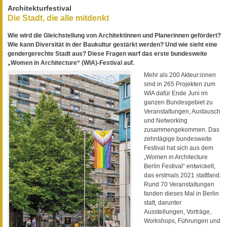
Architekturfestival
Die Stadt, die alle mitdenkt
Wie wird die Gleichstellung von Architektinnen und Planerinnen gefördert?
Wie kann Diversität in der Baukultur gestärkt werden? Und wie sieht eine
gendergerechte Stadt aus? Diese Fragen warf das erste bundesweite
„Women in Architecture“ (WIA)-Festival auf.
Mehr als 200 Akteur:innen
sind in 265 Projekten zum
WIA dafür Ende Juni im
ganzen Bundesgebiet zu
Veranstaltungen, Austausch
und Networking
zusammengekommen. Das
zehntägige bundesweite
Festival hat sich aus dem
„Women in Architecture
Berlin Festival“ entwickelt,
das erstmals 2021 stattfand.
Rund 70 Veranstaltungen
fanden dieses Mal in Berlin
statt, darunter
Ausstellungen, Vorträge,
Workshops, Führungen und