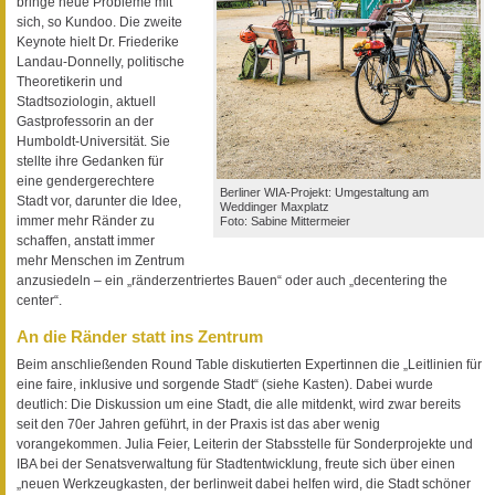
bringe neue Probleme mit
sich, so Kundoo. Die zweite
Keynote hielt Dr. Friederike
Landau-Donnelly, politische
Theoretikerin und
Stadtsoziologin, aktuell
Gastprofessorin an der
Humboldt-Universität. Sie
stellte ihre Gedanken für
eine gendergerechtere
Berliner WIA-Projekt: Umgestaltung am
Stadt vor, darunter die Idee,
Weddinger Maxplatz
immer mehr Ränder zu
Foto: Sabine Mittermeier
schaffen, anstatt immer
mehr Menschen im Zentrum
anzusiedeln – ein „ränderzentriertes Bauen“ oder auch „decentering the
center“.
An die Ränder statt ins Zentrum
Beim anschließenden Round Table diskutierten Expertinnen die „Leitlinien für
eine faire, inklusive und sorgende Stadt“ (siehe Kasten). Dabei wurde
deutlich: Die Diskussion um eine Stadt, die alle mitdenkt, wird zwar bereits
seit den 70er Jahren geführt, in der Praxis ist das aber wenig
vorangekommen. Julia Feier, Leiterin der Stabsstelle für Sonderprojekte und
IBA bei der Senatsverwaltung für Stadtentwicklung, freute sich über einen
„neuen Werkzeugkasten, der berlinweit dabei helfen wird, die Stadt schöner