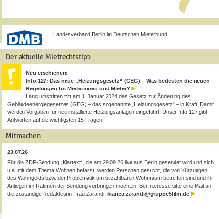
Landesverband Berlin im Deutschen Mieterbund
Der aktuelle Mietrechtstipp
Neu erschienen:
Info 127: Das neue „Heizungsgesetz“ (GEG) – Was bedeuten die neuen
Regelungen für Mieterinnen und Mieter?
Lang umstritten tritt am 1. Januar 2024 das Gesetz zur Änderung des
Gebäudeenergiegesetzes (GEG) – das sogenannte „Heizungsgesetz“ – in Kraft. Damit
werden Vorgaben für neu installierte Heizungsanlagen eingeführt. Unser Info 127 gibt
Antworten auf die wichtigsten 15 Fragen.
Mitmachen
23.07.26
Für die ZDF-Sendung „Klartext“, die am 29.09.26 live aus Berlin gesendet wird und sich
u.a. mit dem Thema Wohnen befasst, werden Personen gesucht, die von Kürzungen
des Wohngelds bzw. der Problematik um bezahlbaren Wohnraum betroffen sind und ihr
Anliegen im Rahmen der Sendung vorbringen möchten. Bei Interesse bitte eine Mail an
die zuständige Redakteurin Frau Zarandi:
bianca.zarandi@gruppe5film.de