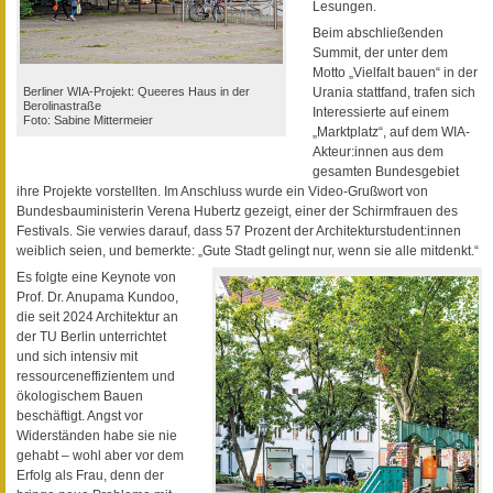
Lesungen.
Beim abschließenden
Summit, der unter dem
Motto „Vielfalt bauen“ in der
Urania stattfand, trafen sich
Berliner WIA-Projekt: Queeres Haus in der
Berolinastraße
Interessierte auf einem
Foto: Sabine Mittermeier
„Marktplatz“, auf dem WIA-
Akteur:innen aus dem
gesamten Bundesgebiet
ihre Projekte vorstellten. Im Anschluss wurde ein Video-Grußwort von
Bundesbauministerin Verena Hubertz gezeigt, einer der Schirmfrauen des
Festivals. Sie verwies darauf, dass 57 Prozent der Architekturstudent:innen
weiblich seien, und bemerkte: „Gute Stadt gelingt nur, wenn sie alle mitdenkt.“
Es folgte eine Keynote von
Prof. Dr. Anupama Kundoo,
die seit 2024 Architektur an
der TU Berlin unterrichtet
und sich intensiv mit
ressourceneffizientem und
ökologischem Bauen
beschäftigt. Angst vor
Widerständen habe sie nie
gehabt – wohl aber vor dem
Erfolg als Frau, denn der